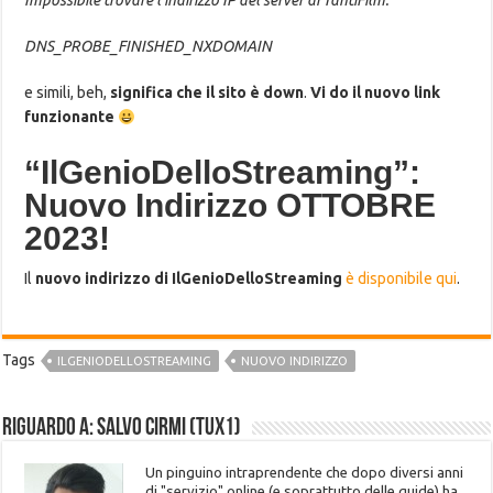
Impossibile trovare l’indirizzo IP del server di TantiFilm.
DNS_PROBE_FINISHED_NXDOMAIN
e simili, beh,
significa che il sito è down
.
Vi do il nuovo link
funzionante
“IlGenioDelloStreaming”:
Nuovo Indirizzo OTTOBRE
2023!
Il
nuovo indirizzo di IlGenioDelloStreaming
è disponibile qui
.
Tags
ILGENIODELLOSTREAMING
NUOVO INDIRIZZO
Riguardo a: Salvo Cirmi (Tux1)
Un pinguino intraprendente che dopo diversi anni
di "servizio" online (e soprattutto delle guide) ha