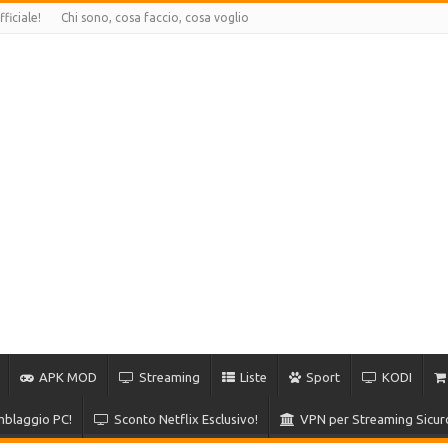
ficiale!
Chi sono, cosa faccio, cosa voglio
APK MOD
Streaming
Liste
Sport
KODI
blaggio PC!
Sconto Netflix Esclusivo!
VPN per Streaming Sicur