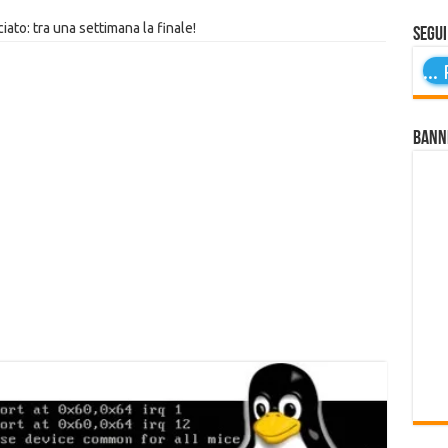
iato: tra una settimana la finale!
Segui
...
P
Bann