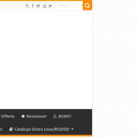
Offerte
Recensioni!
BOINC!
o!
Catalogo Distro Linux/BSD/DE!