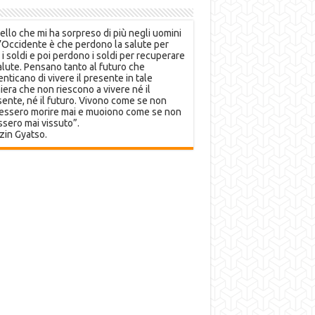
llo che mi ha sorpreso di più negli uomini
’Occidente è che perdono la salute per
 i soldi e poi perdono i soldi per recuperare
alute. Pensano tanto al futuro che
nticano di vivere il presente in tale
era che non riescono a vivere né il
ente, né il futuro. Vivono come se non
essero morire mai e muoiono come se non
sero mai vissuto”.
zin Gyatso.