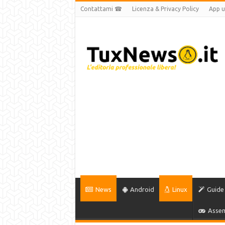
Contattami ☎
Licenza & Privacy Policy
App uf
News
Android
Linux
Guide
Assem