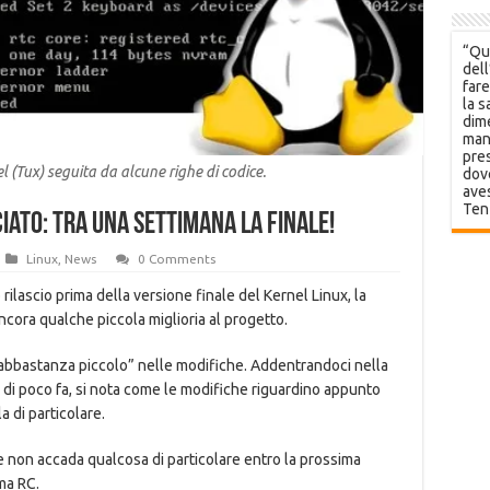
“Que
dell
fare
la s
dime
mani
pres
 (Tux) seguita da alcune righe di codice.
dov
aves
Ten
iato: tra una settimana la finale!
Linux
,
News
0 Comments
ilascio prima della versione finale del Kernel Linux, la
cora qualche piccola miglioria al progetto.
abbastanza piccolo” nelle modifiche. Addentrandoci nella
k di poco fa, si nota come le modifiche riguardino appunto
la di particolare.
non accada qualcosa di particolare entro la prossima
ma RC.