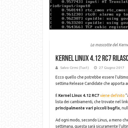
La mascotte del Kernel
Kernel Linux 4.12 RC7 rilasc
Salvo Cirmi (Tux1)
27 Giugno 2017
Ecco quello che potrebbe essere l’ultimo r
settima Release Candidate che apporta an
Il
Kernel Linux 4.12 RC7
viene definito
“
lista dei cambiamenti, che trovate nel lin
principalmente vari piccoli bugfix
, nul
Ad ogni modo, secondo Linus, a meno che 
settimana, questa sarà sicuramente l’ulti