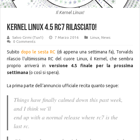
Il Kernel Linux!
Kernel linux 4.5 RC7 rilasciato!
Salvo Cirmi (Tux1)
7 Marzo 2016
Linux
,
News
0 Comments
Subito
dopo le sesta RC
(di appena una settimana fa), Torvalds
rilascio l’ultimissima RC del cuore Linux, il Kernel, che sembra
proprio arriverà in
versione 4.5 finale per la prossima
settimana
(o così si spera).
La prima parte dell’annuncio ufficiale recita quanto segue:
Things have finally calmed down this past week,
and I think we’ll
end up with a normal release where rc7 is the
last rc.