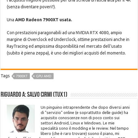
l’acquisto migliore possibile per una scheda di fascia alta per il 4K
(senza diventare poveri?).
Una
AMD Radeon 7900XT usata.
Con prestazioni paragonabili ad una NVIDIA RTX 4080, ampio
margine di Overclock ed Underclock, ottime prestazioni anche in
RayTracing ed ampissima disponibilità nel mercato dell’usato
(subito è piena zeppa), è uno dei migliori acquisti del momento.
Tags
7900XT
GPU AMD
Riguardo a: Salvo Cirmi (Tux1)
Un pinguino intraprendente che dopo diversi anni
di "servizio" online (e soprattutto delle guide) ha
acquisito conoscenze non di poco conto sui
settori Android, Linux e Windows. Le mie
specialità sono il modding e le review. Nel tempo
libero (che è raro trovare) suono il piano, mi