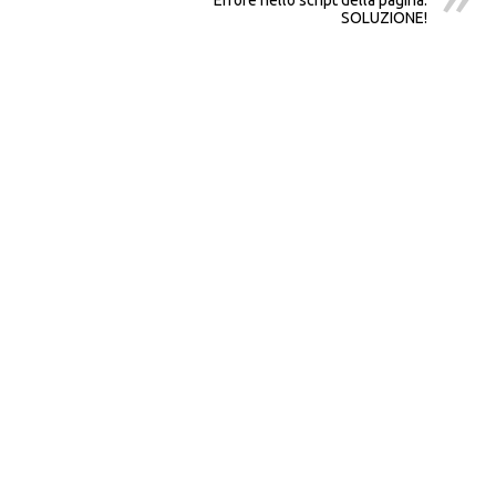
Errore nello script della pagina:
SOLUZIONE!