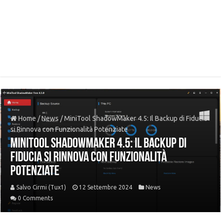
Home
/
News
/
MiniTool ShadowMaker 4.5: Il Backup di Fiducia
si Rinnova con Funzionalità Potenziate
MiniTool ShadowMaker 4.5: Il Backup di
Fiducia si Rinnova con Funzionalità
Potenziate
Salvo Cirmi (Tux1)
12 Settembre 2024
News
0 Comments