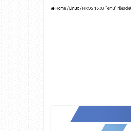
Home
/
Linux
/
NixOS 16.03 “emu” rilascia