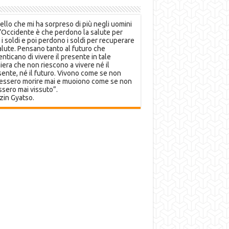
llo che mi ha sorpreso di più negli uomini
’Occidente è che perdono la salute per
 i soldi e poi perdono i soldi per recuperare
alute. Pensano tanto al futuro che
nticano di vivere il presente in tale
era che non riescono a vivere né il
ente, né il futuro. Vivono come se non
essero morire mai e muoiono come se non
sero mai vissuto”.
zin Gyatso.