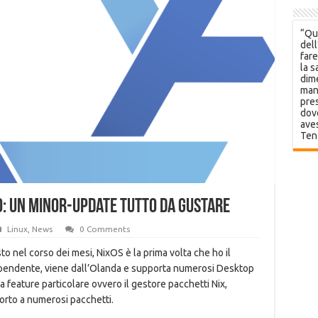
“Que
dell
fare
la s
dime
mani
pres
dov
aves
Ten
o: un minor-update tutto da gustare
Linux
,
News
0 Comments
to nel corso dei mesi, NixOS è la prima volta che ho il
ndipendente, viene dall’Olanda e supporta numerosi Desktop
feature particolare ovvero il gestore pacchetti Nix,
porto a numerosi pacchetti.