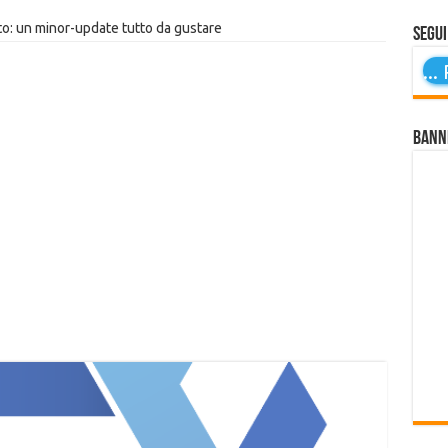
to: un minor-update tutto da gustare
Segui
...
P
Bann