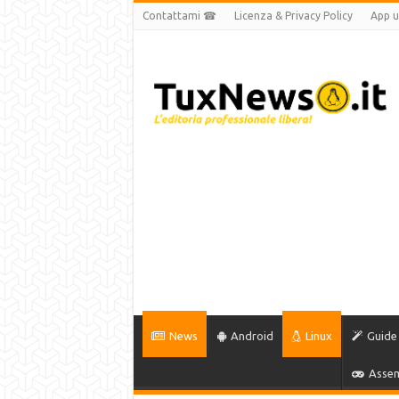
Contattami ☎
Licenza & Privacy Policy
App uf
News
Android
Linux
Guide
Assem