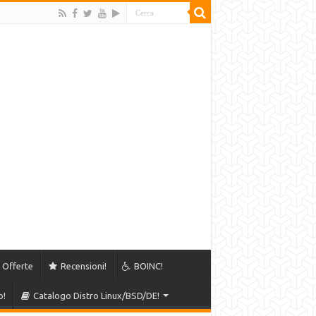
Offerte
Recensioni!
BOINC!
o!
Catalogo Distro Linux/BSD/DE!