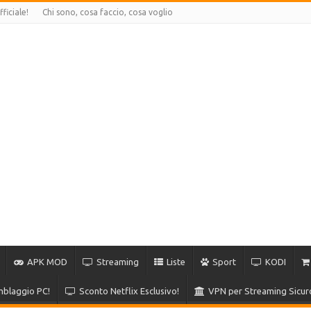
ficiale!
Chi sono, cosa faccio, cosa voglio
APK MOD
Streaming
Liste
Sport
KODI
blaggio PC!
Sconto Netflix Esclusivo!
VPN per Streaming Sicur