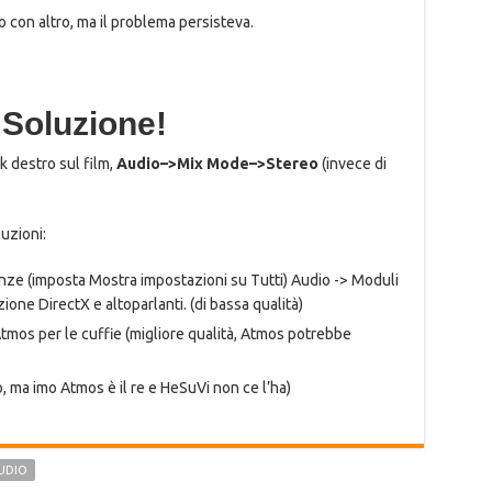
o con altro, ma il problema persisteva.
 Soluzione!
k destro sul film,
Audio–>Mix Mode–>Stereo
(invece di
uzioni:
ze (imposta Mostra impostazioni su Tutti) Audio -> Moduli
one DirectX e altoparlanti. (di bassa qualità)
os per le cuffie (migliore qualità, Atmos potrebbe
o, ma imo Atmos è il re e HeSuVi non ce l’ha)
UDIO