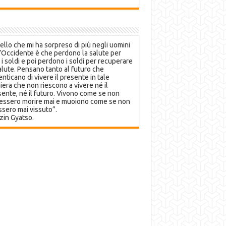
llo che mi ha sorpreso di più negli uomini
’Occidente è che perdono la salute per
 i soldi e poi perdono i soldi per recuperare
alute. Pensano tanto al futuro che
nticano di vivere il presente in tale
era che non riescono a vivere né il
ente, né il futuro. Vivono come se non
essero morire mai e muoiono come se non
sero mai vissuto”.
zin Gyatso.