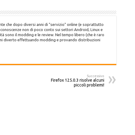
te che dopo diversi anni di "servizio" online (e soprattutto
o conoscenze non di poco conto sui settori Android, Linux e
tà sono il modding e le review. Nel tempo libero (che è raro
 mi diverto effettuando modding e provando distribuzioni
Successivo
Firefox 125.0.3 risolve alcuni
piccoli problemi!