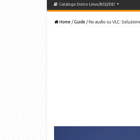
Catalogo Distro Linux/BSD/DE!
Home
/
Guide
/
No audio su VLC: Soluzion