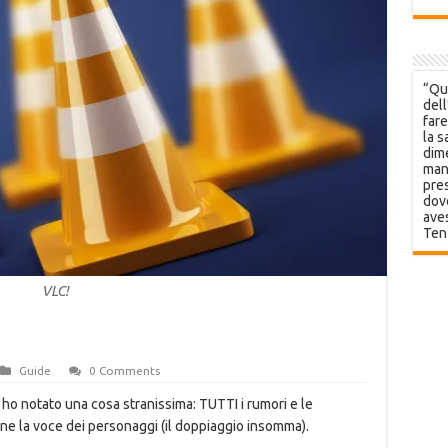
“Que
dell
fare
la s
dime
mani
pres
dov
aves
Ten
VLC!
Guide
0 Comments
 ho notato una cosa stranissima: TUTTI i rumori e le
ne la voce dei personaggi (il doppiaggio insomma).