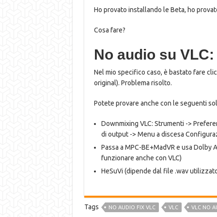
Ho provato installando le Beta, ho provat
Cosa fare?
No audio su VLC:
Nel mio specifico caso, è bastato fare clic
original). Problema risolto.
Potete provare anche con le seguenti sol
Downmixing VLC: Strumenti -> Preferen
di output -> Menu a discesa Configurazi
Passa a MPC-BE+MadVR e usa Dolby Atm
funzionare anche con VLC)
HeSuVi (dipende dal file .wav utilizzat
Tags
NO AUDIO FIX VLC
VLC
VLC NO A