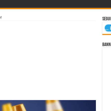
e!
Segui
...
P
Bann