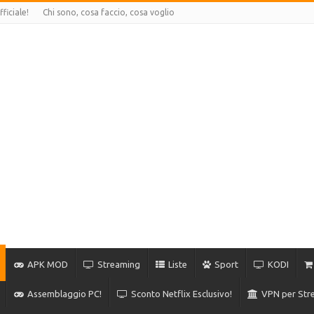
ficiale!
Chi sono, cosa faccio, cosa voglio
APK MOD
Streaming
Liste
Sport
KODI
Assemblaggio PC!
Sconto Netflix Esclusivo!
VPN per Stre