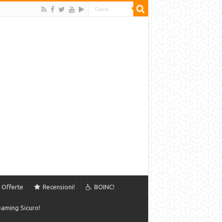
Offerte
Recensioni!
BOINC!
aming Sicuro!