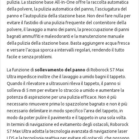
pulizia. La stazione base All-In-One offre la raccolta automatica
della polvere, la pulizia automatica del panno, l’asciugatura del
panno e l’autopulizia della stazione base. Non devi fare nulla per
evitare il fastidio di una pulizia frequente del contenitore della
polvere, il lavaggio a mano dei panni, la preoccupazione di panni
bagnati ammuffiti e maleodoranti e la manutenzione manuale
della pulizia della stazione base. Basta aggiungere acqua fresca
e versare l’acqua sporca a intervalli regolari, rendendo il tutto
facile e senza problemi.
La funzione di
sollevamento del panno
di Roborock S7 Max
Ultra impedisce inoltre che il lavaggio a umido bagni il tappeto.
Quando il rilevatore a ultrasuoni rileva il tappeto, il panno si
solleva di 5 mm per evitare lo straccio a umido e aumentare la
potenza di aspirazione per una pulizia efficace. Non è più
necessario rimuovere prima lo spazzolone bagnato e non è più
necessario delimitare in modo specifico l’area del tappeto, in
modo da poter pulire il pavimento e il tappeto in una sola volta.
In termini di navigazione ed evitamento degli ostacoli, Roborock
S7 Max Ultra adotta la tecnologia avanzata di navigazione laser
LDS e la tecnologia reattiva per evitare gli ostacoli, che possono