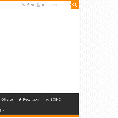
Offerte
Recensioni!
BOINC!
!