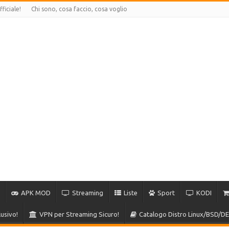
ficiale!
Chi sono, cosa faccio, cosa voglio
APK MOD
Streaming
Liste
Sport
KODI
usivo!
VPN per Streaming Sicuro!
Catalogo Distro Linux/BSD/DE