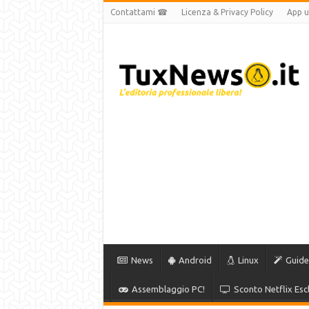
Contattami ☎
Licenza & Privacy Policy
App uf
News
Android
Linux
Guide
Assemblaggio PC!
Sconto Netflix Escl