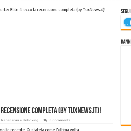
rter Elite 4: ecco la recensione completa (by TuxNews.it)!
Segui
...
P
Bann
a recensione completa (by TuxNews.it)!
Recensioni e Unboxing
0 Comments
olto recente. Gustatela come l’ultima volta.