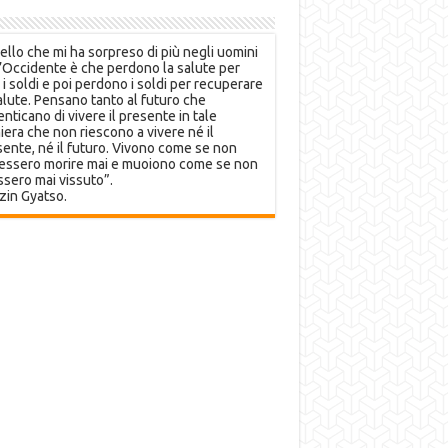
llo che mi ha sorpreso di più negli uomini
’Occidente è che perdono la salute per
 i soldi e poi perdono i soldi per recuperare
alute. Pensano tanto al futuro che
nticano di vivere il presente in tale
era che non riescono a vivere né il
ente, né il futuro. Vivono come se non
essero morire mai e muoiono come se non
sero mai vissuto”.
zin Gyatso.