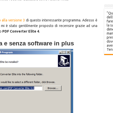
“Que
dell
 alla versione 3
di questo interessante programma. Adesso è
fare
la s
e mi è stato gentilmente proposto di recensire grazie ad una
dime
no
PDF Converter Elite 4
.
mani
pres
dov
ca e senza software in plus
aves
Ten