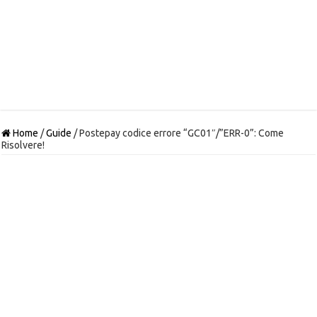
Home
/
Guide
/
Postepay codice errore “GC01″/”ERR-0”: Come
Risolvere!