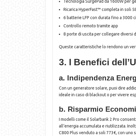
Tecnologia SurgePad da 1600W per gest
Ricarica HyperFast™ completa in soli 5
6 batterie LFP con durata fino a 3000 ci
Controllo remoto tramite app
8 porte di uscita per collegare diversi d
Queste caratteristiche lo rendono un ver
3. I Benefici dell
a. Indipendenza Energ
Con un generatore solare, puoi dire addio
ideale in caso di blackout o per vivere esp
b. Risparmio Econom
I modelli come il Solarbank 2 Pro consento
all’energia accumulata e riutilizzata. Ino
C800 Plus venduto a soli 773€, con uno s