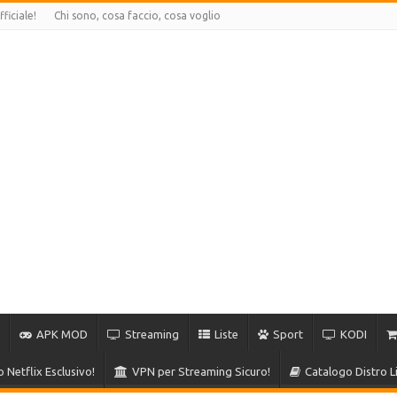
ficiale!
Chi sono, cosa faccio, cosa voglio
APK MOD
Streaming
Liste
Sport
KODI
 Netflix Esclusivo!
VPN per Streaming Sicuro!
Catalogo Distro 