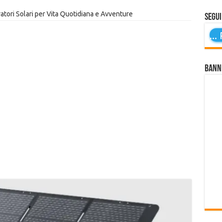
atori Solari per Vita Quotidiana e Avventure
Segui
...
P
Bann