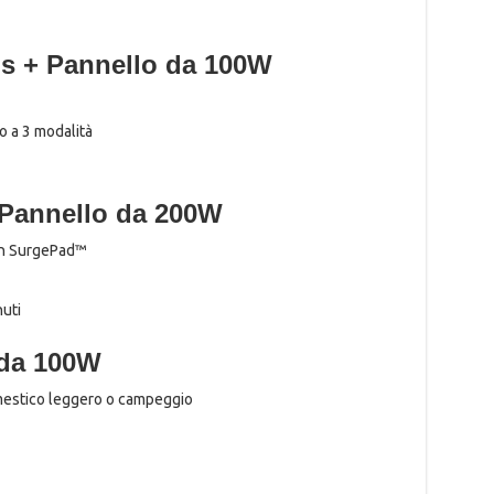
s + Pannello da 100W
o a 3 modalità
Pannello da 200W
on SurgePad™
uti
 da 100W
mestico leggero o campeggio