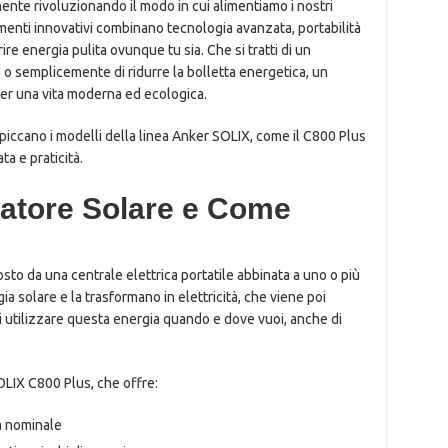
nte rivoluzionando il modo in cui alimentiamo i nostri
umenti innovativi combinano tecnologia avanzata, portabilità
re energia pulita ovunque tu sia. Che si tratti di un
 o semplicemente di ridurre la bolletta energetica, un
per una vita moderna ed ecologica.
spiccano i modelli della linea Anker SOLIX, come il C800 Plus
ta e praticità.
ratore Solare e Come
o da una centrale elettrica portatile abbinata a uno o più
gia solare e la trasformano in elettricità, che viene poi
i utilizzare questa energia quando e dove vuoi, anche di
OLIX C800 Plus, che offre:
a nominale