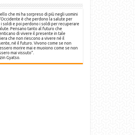
llo che mi ha sorpreso di più negli uomini
’Occidente è che perdono la salute per
 i soldi e poi perdono i soldi per recuperare
alute. Pensano tanto al futuro che
nticano di vivere il presente in tale
era che non riescono a vivere né il
ente, né il futuro. Vivono come se non
essero morire mai e muoiono come se non
sero mai vissuto”.
zin Gyatso.