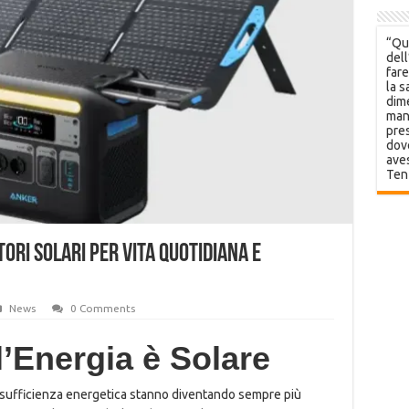
“Que
dell
fare
la s
dime
mani
pres
dov
aves
Ten
tori Solari per Vita Quotidiana e
News
0 Comments
ll’Energia è Solare
utosufficienza energetica stanno diventando sempre più