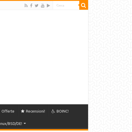
Offerte
Recensioni!
BOINC!
Linux/BSD/DE!