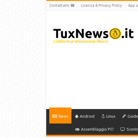
Contattami ☎
Licenza & Privacy Policy
App uf
News
Android
Linux
Guide
Assemblaggio PC!
Sconto