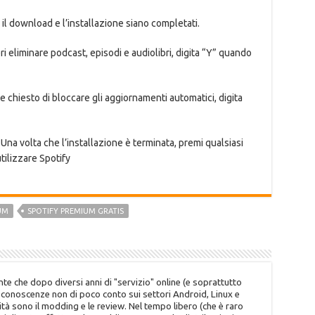
il download e l’installazione siano completati.
i eliminare podcast, episodi e audiolibri, digita “Y” quando
chiesto di bloccare gli aggiornamenti automatici, digita
Una volta che l’installazione è terminata, premi qualsiasi
tilizzare Spotify
UM
SPOTIFY PREMIUM GRATIS
te che dopo diversi anni di "servizio" online (e soprattutto
o conoscenze non di poco conto sui settori Android, Linux e
tà sono il modding e le review. Nel tempo libero (che è raro