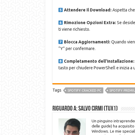
Attendere il Download:
Aspetta che 
Rimozione Opzioni Extra:
Se desider
ti viene richiesto.
Blocca Aggiornamenti:
Quando viene 
“Y” per confermare.
Completamento dell’Installazione:
tasto per chiudere PowerShell e inizia a u
Tags
SPOTIFY CRACKED PC
SPOTIFY PREMI
Riguardo a: Salvo Cirmi (Tux1)
Un pinguino intraprenden
delle guide) ha acquisit
Windows. Le mie speciali