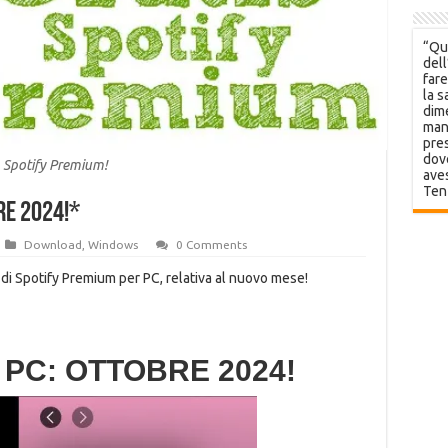
“Que
dell
fare
la s
dime
mani
pres
dov
Spotify Premium!
aves
Ten
RE 2024!*
Download
,
Windows
0 Comments
di Spotify Premium per PC, relativa al nuovo mese!
 PC: OTTOBRE 2024!