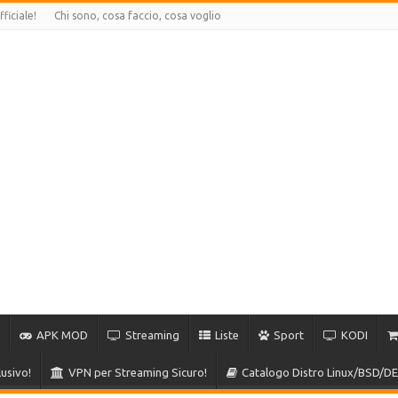
ficiale!
Chi sono, cosa faccio, cosa voglio
APK MOD
Streaming
Liste
Sport
KODI
usivo!
VPN per Streaming Sicuro!
Catalogo Distro Linux/BSD/DE