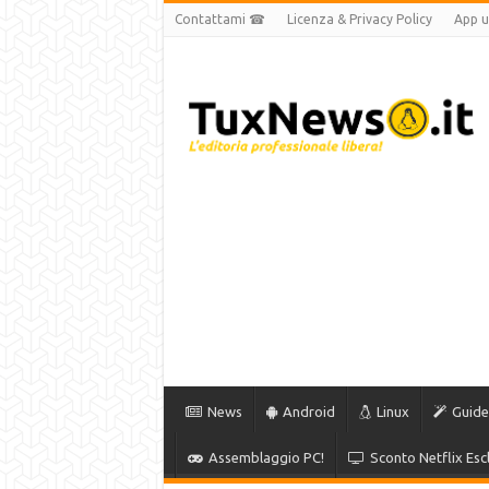
Contattami ☎
Licenza & Privacy Policy
App uf
News
Android
Linux
Guide
Assemblaggio PC!
Sconto Netflix Escl