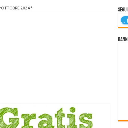
 *OTTOBRE 2024!*
Segui
...
P
Bann