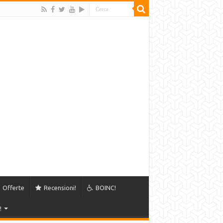
Offerte
Recensioni!
BOINC!
!