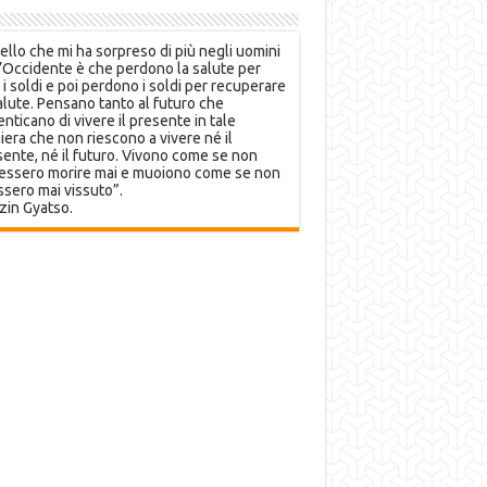
llo che mi ha sorpreso di più negli uomini
’Occidente è che perdono la salute per
 i soldi e poi perdono i soldi per recuperare
alute. Pensano tanto al futuro che
nticano di vivere il presente in tale
era che non riescono a vivere né il
ente, né il futuro. Vivono come se non
essero morire mai e muoiono come se non
sero mai vissuto”.
zin Gyatso.