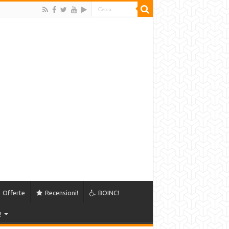
Offerte
Recensioni!
BOINC!
!