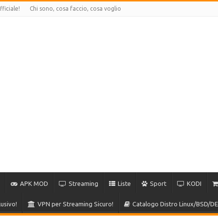
ficiale!
Chi sono, cosa faccio, cosa voglio
APK MOD
Streaming
Liste
Sport
KODI
usivo!
VPN per Streaming Sicuro!
Catalogo Distro Linux/BSD/DE