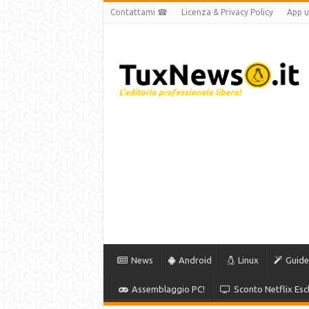
Contattami ☎
Licenza & Privacy Policy
App uf
News
Android
Linux
Guide
Assemblaggio PC!
Sconto Netflix Escl