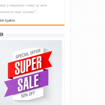
mai e muoiono come se non
avessero mai vissuto”.
zin Gyatso.
er