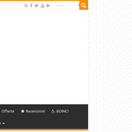
Offerte
Recensioni!
BOINC!
!