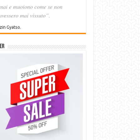
mai e muoiono come se non
avessero mai vissuto”.
zin Gyatso.
er