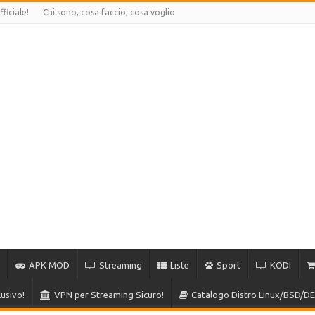
ficiale!
Chi sono, cosa faccio, cosa voglio
APK MOD
Streaming
Liste
Sport
KODI
usivo!
VPN per Streaming Sicuro!
Catalogo Distro Linux/BSD/DE