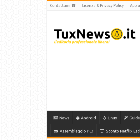
Contattami ☎
Licenza & Privacy Policy
App uf
News
Android
Linux
Guide
Assemblaggio PC!
Sconto Netflix Escl