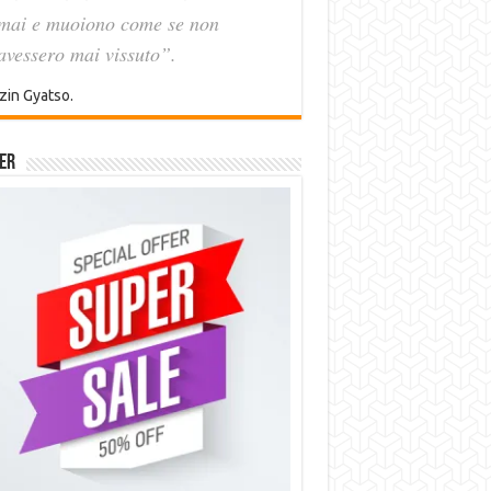
mai e muoiono come se non
avessero mai vissuto”.
zin Gyatso.
er