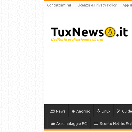
Contattami ☎
Licenza & Privacy Policy
App uf
News
Android
Linux
Guide
Assemblaggio PC!
Sconto Netflix Escl