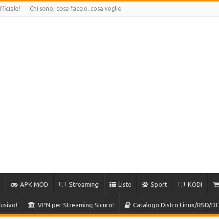
ficiale!
Chi sono, cosa faccio, cosa voglio
APK MOD
Streaming
Liste
Sport
KODI
usivo!
VPN per Streaming Sicuro!
Catalogo Distro Linux/BSD/DE