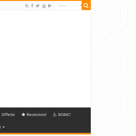
Offerte
Recensioni!
BOINC!
!