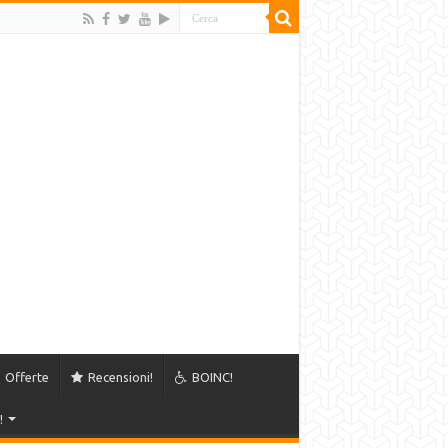
Offerte
Recensioni!
BOINC!
!