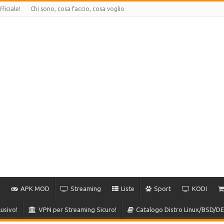
ficiale!
Chi sono, cosa faccio, cosa voglio
APK MOD
Streaming
Liste
Sport
KODI
usivo!
VPN per Streaming Sicuro!
Catalogo Distro Linux/BSD/DE