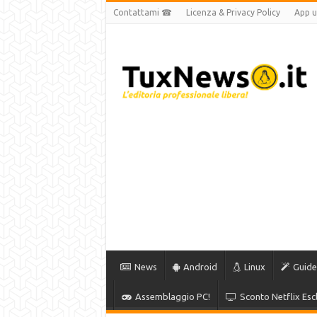
Contattami ☎
Licenza & Privacy Policy
App uf
News
Android
Linux
Guide
Assemblaggio PC!
Sconto Netflix Escl