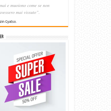
mai e muoiono come se non
avessero mai vissuto”.
zin Gyatso.
er