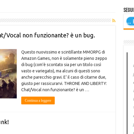
Segui
...
P
Vocal non funzionante? è un bug.
Questo nuovissimo e scintillante MMORPG di
Amazon Games, non è solamente pieno zeppo
di bug (com’è scontato sia per un titolo così
vasto e variegato), ma alcuni di questi sono
anche parecchio gravi. E’ il caso di citarne due,
giusto per rassicurarvi. THRONE AND LIBERTY:
Chat/Vocal non funzionante? è un …
Continua a leggere
nk!