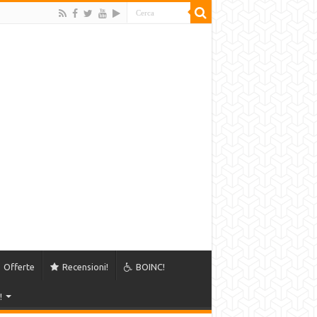
Offerte
Recensioni!
BOINC!
!