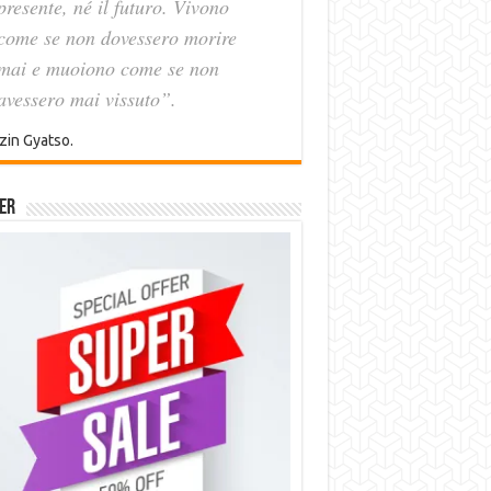
presente, né il futuro. Vivono
come se non dovessero morire
mai e muoiono come se non
avessero mai vissuto”.
zin Gyatso.
er