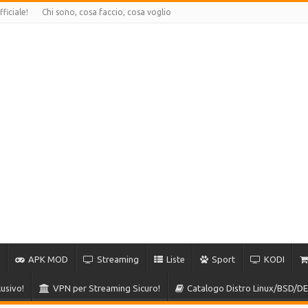
ficiale!
Chi sono, cosa faccio, cosa voglio
APK MOD
Streaming
Liste
Sport
KODI
usivo!
VPN per Streaming Sicuro!
Catalogo Distro Linux/BSD/DE