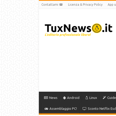
Contattami ☎
Licenza & Privacy Policy
App uf
News
Android
Linux
Guide
Assemblaggio PC!
Sconto Netflix Escl