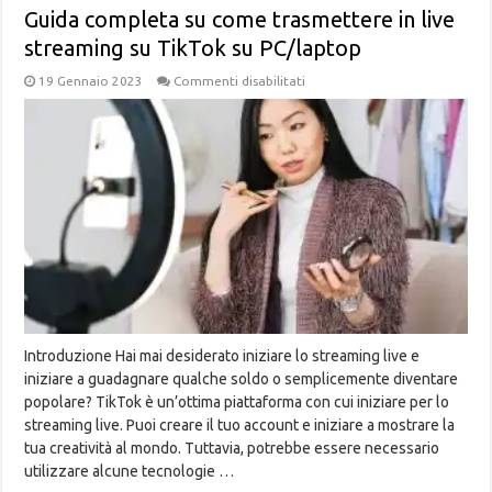
Guida completa su come trasmettere in live
streaming su TikTok su PC/laptop
su
19 Gennaio 2023
Commenti disabilitati
Guida
completa
su
come
trasmettere
in
live
streaming
su
TikTok
su
PC/laptop
Introduzione Hai mai desiderato iniziare lo streaming live e
iniziare a guadagnare qualche soldo o semplicemente diventare
popolare? TikTok è un’ottima piattaforma con cui iniziare per lo
streaming live. Puoi creare il tuo account e iniziare a mostrare la
tua creatività al mondo. Tuttavia, potrebbe essere necessario
utilizzare alcune tecnologie …