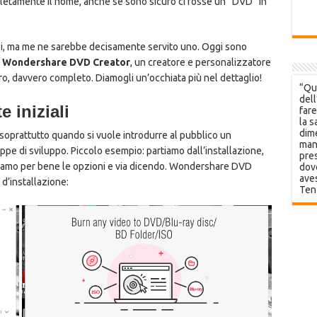
pletamente il nome, anche se sono sicuro ci fosse un “DVD” in
, ma me ne sarebbe decisamente servito uno. Oggi sono
u
Wondershare DVD Creator
, un creatore e personalizzatore
ero, davvero completo. Diamogli un’occhiata più nel dettaglio!
“Que
dell
 iniziali
fare
la s
dime
soprattutto quando si vuole introdurre al pubblico un
mani
ppe di sviluppo. Piccolo esempio: partiamo dall’installazione,
pres
emiamo per bene le opzioni e via dicendo. Wondershare DVD
dov
aves
 d’installazione:
Ten