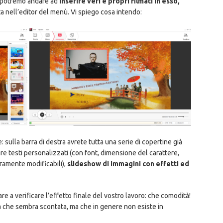
e potremo andare ad
inserire veri e propri filmati in esso,
ta nell’editor del menù. Vi spiego cosa intendo:
 sulla barra di destra avrete tutta una serie di copertine già
ire testi personalizzati (con font, dimensione del carattere,
eramente modificabili),
slideshow di immagini con effetti ed
e a verificare l’effetto finale del vostro lavoro: che comodità!
a che sembra scontata, ma che in genere non esiste in