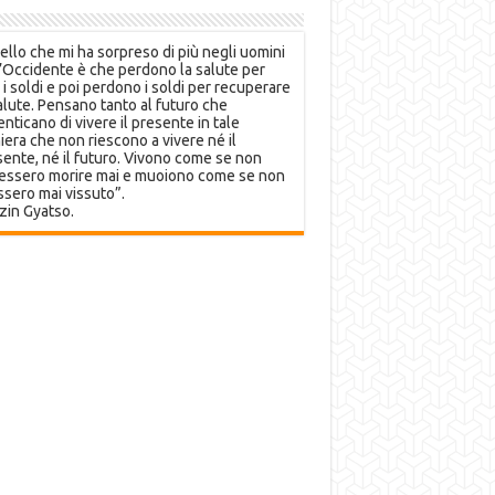
llo che mi ha sorpreso di più negli uomini
’Occidente è che perdono la salute per
 i soldi e poi perdono i soldi per recuperare
alute. Pensano tanto al futuro che
nticano di vivere il presente in tale
era che non riescono a vivere né il
ente, né il futuro. Vivono come se non
essero morire mai e muoiono come se non
sero mai vissuto”.
zin Gyatso.