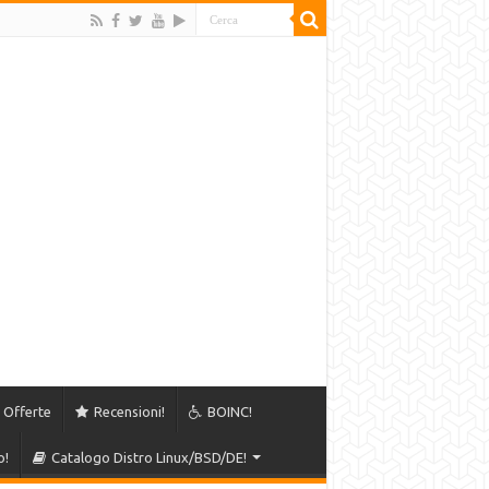
Offerte
Recensioni!
BOINC!
o!
Catalogo Distro Linux/BSD/DE!