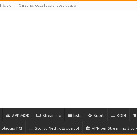
ficiale!
Chi sono, cosa faccio, cosa voglio
APK MOD
Streaming
Liste
Sport
KODI
blaggio PC!
Sconto Netflix Esclusivo!
VPN per Streaming Sicur