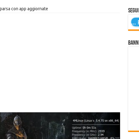
parsa con app aggiornate
Segui
...
P
Bann