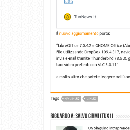
Il
nuovo aggiornamento
porta:
“LibreOffice 7.0.4.2 e GNOME Office (AbiW
file utilizzando DropBox 109.4.517, navi
invia e-mail tramite Thunderbird 78.6 .0, 
tuoi video preferiti con VLC 3.0.11”
e molto altro che potete leggere nell’an
Tags
4MLINUX
LINUX
Riguardo a: Salvo Cirmi (Tux1)
Un pinguino intraprenden