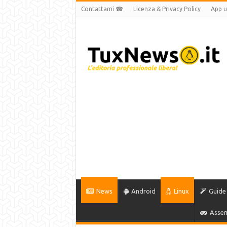
Contattami ☎
Licenza & Privacy Policy
App uf
News
Android
Linux
Guide
Assem