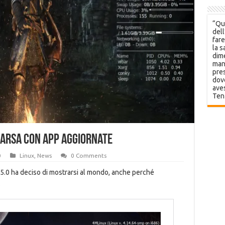
“Que
dell
fare
la s
dime
mani
pres
dov
aves
Ten
parsa con app aggiornate
0
Linux
,
News
0 Comments
5.0 ha deciso di mostrarsi al mondo, anche perché
.