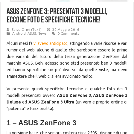
ASUS ZenFone 3: presentati 3 modelli,
eccone foto e specifiche tecniche!
Salvo Cirmi (Tux1)
30 Maggio 2016
Android
,
ASUS
,
News
0 Comments
Alcuni mesi fa
vi avevo anticipato
, attingendo a varie risorse e vari
rumor del web, alcune di quelle che sarebbero essere le prime
due varianti del futuro della terza generazione ZenFone dal
marchio ASUS. Beh, adesso sono stati presentati ben 3 modelli
ed hanno specifiche un po’ diverse da quelle viste, ma devo
ammettere che il web ci si era avvicinato molto.
Vi presento quindi specifiche tecniche e qualche foto dei 3
modelli presentati, ovvero
ASUS ZenFone 3
,
ASUS ZenFone 3
Deluxe
ed
ASUS ZenFone 3 Ultra
(un vero e proprio ordine di
“potenza” e funzionalità).
1 – ASUS ZenFone 3
La versione base, che sembra costerà circa 250$, dispone di uno