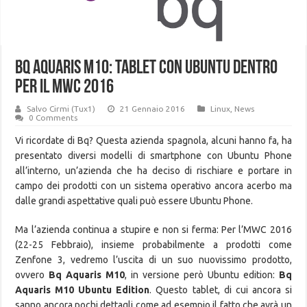
Bq Aquaris M10: tablet con Ubuntu dentro
per il MWC 2016
Salvo Cirmi (Tux1)
21 Gennaio 2016
Linux
,
News
0 Comments
Vi ricordate di Bq? Questa azienda spagnola, alcuni hanno fa, ha
presentato diversi modelli di smartphone con Ubuntu Phone
all’interno, un’azienda che ha deciso di rischiare e portare in
campo dei prodotti con un sistema operativo ancora acerbo ma
dalle grandi aspettative quali può essere Ubuntu Phone.
Ma l’azienda continua a stupire e non si ferma: Per l’MWC 2016
(22-25 Febbraio), insieme probabilmente a prodotti come
Zenfone 3, vedremo l’uscita di un suo nuovissimo prodotto,
ovvero
Bq Aquaris M10
, in versione però Ubuntu edition:
Bq
Aquaris M10 Ubuntu Edition
. Questo tablet, di cui ancora si
sanno ancora pochi dettagli come ad esempio il fatto che avrà un