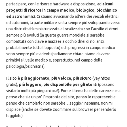
partecipare, con le risorse hardware a disposizione, ad
alcuni
progetti di ricerca in campo medico, biologico, biochimico
ed astronomici
. Ci stiamo avvicinando all’era dei veicoli elettrici
ed autonomi, la parte militare si sta sempre più sviluppando verso
una distruttività miniaturizzata e localizzata con l’ausilio di droni
sempre più evoluti (la quarta guerra mondiale si sarebbe
combattuta con clave e mazze? a occhio direi di no, anzi,
probabilmente tutto l’opposto) ed i progressi in campo medico
sono sempre più evidenti (parliamone chiaro: siamo davvero
primitivi
a livello medico e, soprattutto, nel campo della
psicologia/psichiatria).
Il sito è più aggiornato, più veloce, più sicuro
(yey https
gratis),
più leggero, più disponibile per gli utent
i (possono
visitarlo molti più pinguini ora!). Forse il tema ha delle carenze, ma
penso che sia un po’ l’impronta del sito, penso lo rappresenti e
penso che cambiarlo non sarebbe…saggio? insomma, non mi
dispiace (anche se dovete zoommare sul browser per renderlo
leggibile).