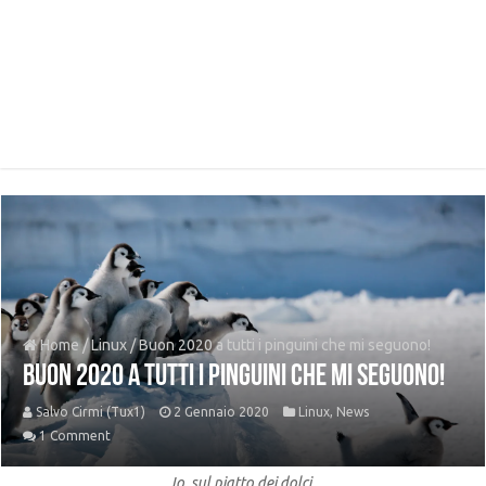
Home
/
Linux
/
Buon 2020 a tutti i pinguini che mi seguono!
Buon 2020 a tutti i pinguini che mi seguono!
Salvo Cirmi (Tux1)
2 Gennaio 2020
Linux
,
News
1 Comment
Io, sul piatto dei dolci.