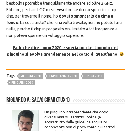
bestiolina potrebbe tranquillamente andare ad oltre 2 GHz.
Ebbene, per fare l’OC mi serviva il nome di uno specifico chip
che, per trovarne il nome, ho
dovuto smontarlo da cima a
fondo
. La cosa triste? che, una volta trovato, non ho potuto farci
nulla, perché il chip in proposito era limitato a tot frequenze e
non poteva sparare un voltaggio superiore.
Beh, che dire, buon 2020 e speriamo che il mondo del
pinguino si evolva grandemente nel corso di quest’anno!
Tags
AUGURI 2020
CAPODANNO 2020
LINUX 2020
PINGUINI 2020
Riguardo a: Salvo Cirmi (Tux1)
Un pinguino intraprendente che dopo
diversi anni di "servizio" online (e
soprattutto delle guide) ha acquisito
conoscenze non di poco conto sui settori