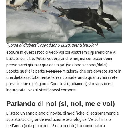
“Corsa al diabete”, capodanno 2020, utenti linuxiani.
eppure in questa foto ci vedo voi coi vostri amici/parenti che vi
buttate sul cibo. Potrei vederci anche me, ma conoscendomi
penso sarei già in acqua da un po’ (sezione secondi/dolci).
Sapete qual’è la parte
peggiore
migliore? che ora dovrete stare in
una dieta assolutamente ferrea considerando quanti chili avete
preso in due o più giorni. Godetevi (godiamoci) sto strazio ed
ingurgitate i vostri stetti grassi corporei.
Parlando di noi (si, noi, me e voi)
E’ stato un anno pieno di novità, di modifiche, di aggiornamenti e
soprattutto di grande evoluzione tecnologica. Verso l’inizio
dell’anno (o da poco prima? non ricordo) ho cominciato a