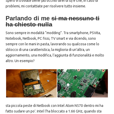
Spero vi troviate bene (ad occhio direi di si) e che, in caso di
problemi, mi contattiate per risolvere tutto insieme.
Parlando di me
si ma nessuno ti
ha chiesto nulla
Sono sempre in modalità “modding”. Tra smartphone, PSVita,
Notebook, Netbook, PC fissi, TV smart e via dicendo, sono
sempre con le mani in pasta, lavorando su qualcosa come lo
sblocco di una caratteristica, la miglioria di un’altra, un
aggiornamento, una modifica, l’aggiunta di funzionalità e molto
altro. Un esempio?
sta piccola peste di Netbook con Intel Atom N570 dentro mi ha
fatto sudare un po’. Intel l’ha bloccato a 1.66 GHz, quando sta