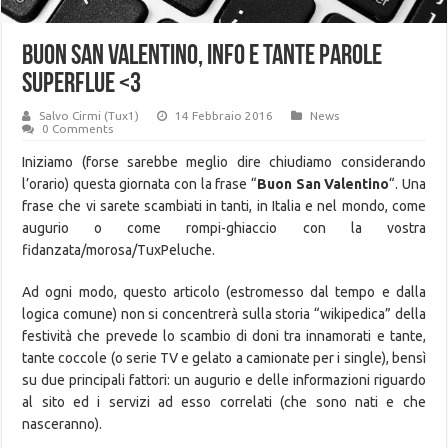
Buon San Valentino, info e tante parole
superflue <3
Salvo Cirmi (Tux1)
14 Febbraio 2016
News
0 Comments
Iniziamo (forse sarebbe meglio dire chiudiamo considerando
l’orario) questa giornata con la frase “
Buon San Valentino
“. Una
frase che vi sarete scambiati in tanti, in Italia e nel mondo, come
augurio o come rompi-ghiaccio con la vostra
fidanzata/morosa/TuxPeluche.
Ad ogni modo, questo articolo (estromesso dal tempo e dalla
logica comune) non si concentrerà sulla storia “wikipedica” della
festività che prevede lo scambio di doni tra innamorati e tante,
tante coccole (o serie TV e gelato a camionate per i single), bensì
su due principali fattori: un augurio e delle informazioni riguardo
al sito ed i servizi ad esso correlati (che sono nati e che
nasceranno).