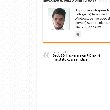
Riguardo a: Salvo Cirmi (Tux1)
Un pinguino intraprenden
delle guide) ha acquisit
Windows. Le mie speciali
trovare) suono il piano,
Linux, BSD ed altre.
Precedente
BadUSB: hackerare un PC non è
mai stato così semplice!