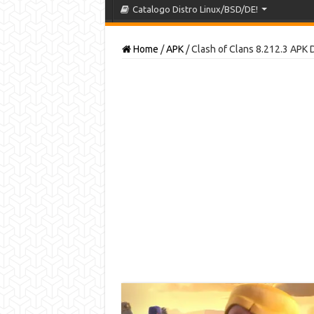
Catalogo Distro Linux/BSD/DE!
Home
/
APK
/
Clash of Clans 8.212.3 APK