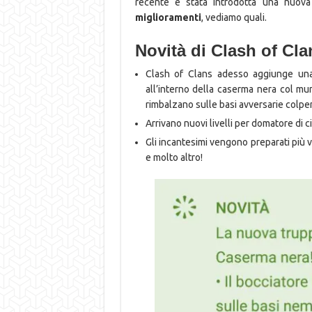
recente è stata introdotta una nuov
miglioramenti
, vediamo quali.
Novità di Clash of Cl
Clash of Clans adesso aggiunge una 
all’interno della caserma nera col mun
rimbalzano sulle basi avversarie colpen
Arrivano nuovi livelli per domatore di ci
Gli incantesimi vengono preparati più 
e molto altro!