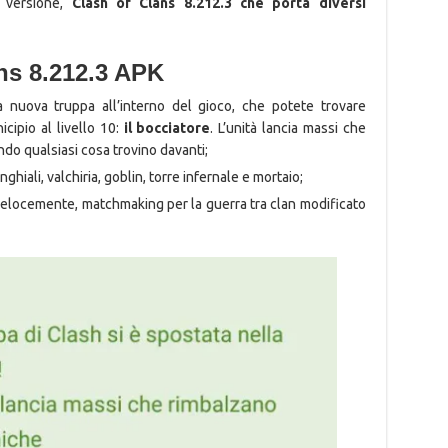
a versione,
Clash of Clans 8.212.3 che porta diversi
ans 8.212.3 APK
nuova truppa all’interno del gioco, che potete trovare
icipio al livello 10:
il bocciatore
. L’unità lancia massi che
do qualsiasi cosa trovino davanti;
nghiali, valchiria, goblin, torre infernale e mortaio;
velocemente, matchmaking per la guerra tra clan modificato