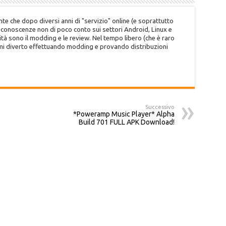
te che dopo diversi anni di "servizio" online (e soprattutto
o conoscenze non di poco conto sui settori Android, Linux e
tà sono il modding e le review. Nel tempo libero (che è raro
 mi diverto effettuando modding e provando distribuzioni
Successivo
*Poweramp Music Player* Alpha
Build 701 FULL APK Download!