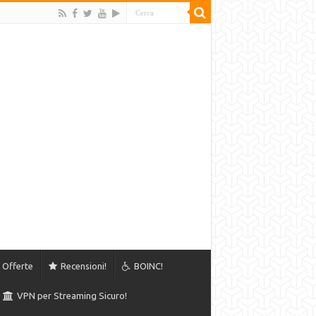
Offerte
Recensioni!
BOINC!
VPN per Streaming Sicuro!