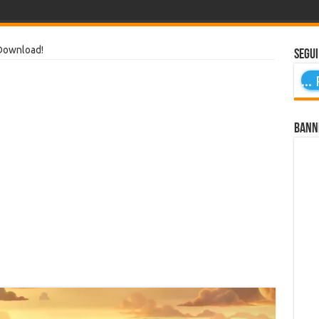
 Download!
Segui
...
P
Bann