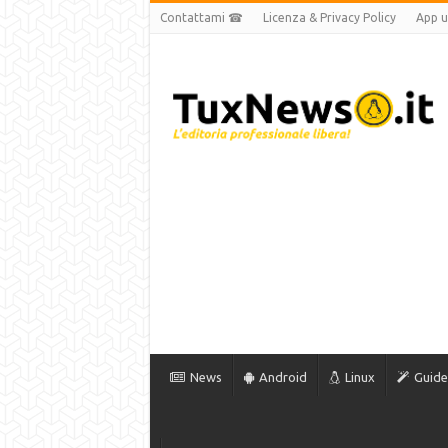
Contattami ☎
Licenza & Privacy Policy
App uf
News
Android
Linux
Guide