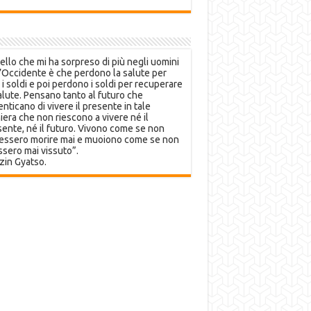
llo che mi ha sorpreso di più negli uomini
’Occidente è che perdono la salute per
 i soldi e poi perdono i soldi per recuperare
alute. Pensano tanto al futuro che
nticano di vivere il presente in tale
era che non riescono a vivere né il
ente, né il futuro. Vivono come se non
essero morire mai e muoiono come se non
sero mai vissuto”.
zin Gyatso.