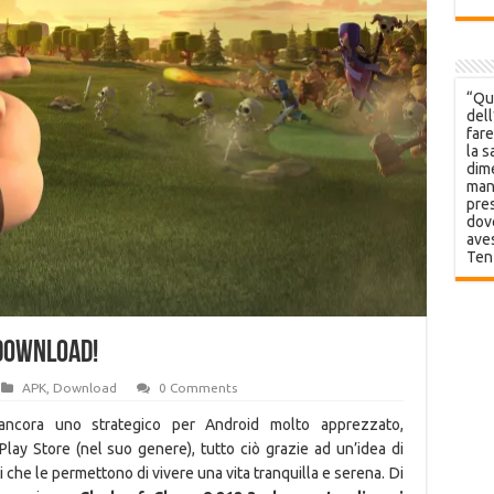
“Que
dell
fare
la s
dime
mani
pres
dov
aves
Ten
 Download!
APK
,
Download
0 Comments
ancora uno strategico per Android molto apprezzato,
Play Store (nel suo genere), tutto ciò grazie ad un’idea di
 che le permettono di vivere una vita tranquilla e serena. Di