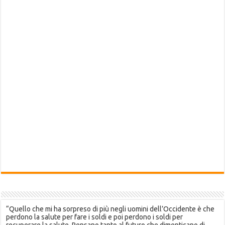
“Quello che mi ha sorpreso di più negli uomini dell’Occidente è che
perdono la salute per fare i soldi e poi perdono i soldi per
recuperare la salute. Pensano tanto al futuro che dimenticano di