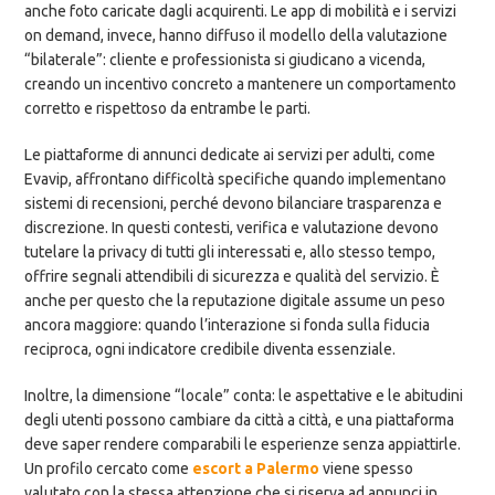
anche foto caricate dagli acquirenti. Le app di mobilità e i servizi
on demand, invece, hanno diffuso il modello della valutazione
“bilaterale”: cliente e professionista si giudicano a vicenda,
creando un incentivo concreto a mantenere un comportamento
corretto e rispettoso da entrambe le parti.
Le piattaforme di annunci dedicate ai servizi per adulti, come
Evavip, affrontano difficoltà specifiche quando implementano
sistemi di recensioni, perché devono bilanciare trasparenza e
discrezione. In questi contesti, verifica e valutazione devono
tutelare la privacy di tutti gli interessati e, allo stesso tempo,
offrire segnali attendibili di sicurezza e qualità del servizio. È
anche per questo che la reputazione digitale assume un peso
ancora maggiore: quando l’interazione si fonda sulla fiducia
reciproca, ogni indicatore credibile diventa essenziale.
Inoltre, la dimensione “locale” conta: le aspettative e le abitudini
degli utenti possono cambiare da città a città, e una piattaforma
deve saper rendere comparabili le esperienze senza appiattirle.
Un profilo cercato come
escort a Palermo
viene spesso
valutato con la stessa attenzione che si riserva ad annunci in