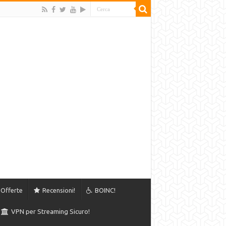
Offerte
Recensioni!
BOINC!
VPN per Streaming Sicuro!