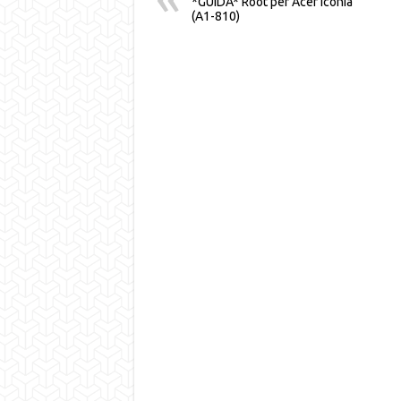
*GUIDA* Root per Acer Iconia
(A1-810)