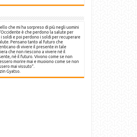
llo che mi ha sorpreso di più negli uomini
’Occidente è che perdono la salute per
 i soldi e poi perdono i soldi per recuperare
alute. Pensano tanto al futuro che
nticano di vivere il presente in tale
era che non riescono a vivere né il
ente, né il futuro. Vivono come se non
essero morire mai e muoiono come se non
sero mai vissuto”.
zin Gyatso.