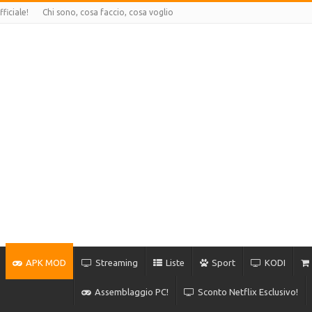
ficiale!
Chi sono, cosa faccio, cosa voglio
APK MOD
Streaming
Liste
Sport
KODI
Assemblaggio PC!
Sconto Netflix Esclusivo!