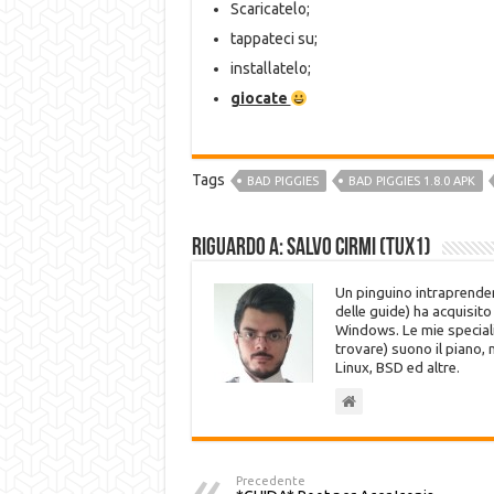
Scaricatelo;
tappateci su;
installatelo;
giocate
Tags
BAD PIGGIES
BAD PIGGIES 1.8.0 APK
Riguardo a: Salvo Cirmi (Tux1)
Un pinguino intraprenden
delle guide) ha acquisit
Windows. Le mie speciali
trovare) suono il piano,
Linux, BSD ed altre.
Precedente