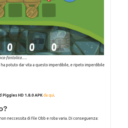
oca-fantolica….
ha potuto dar vita a questo imperdibile, e ripeto imperdibile
d Piggies HD 1.8.0 APK
da qui
.
lo?
non neccessita di file Obb e roba varia. Di conseguenza: