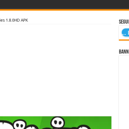
es 1.8.0HD APK
Segui
...
P
Bann