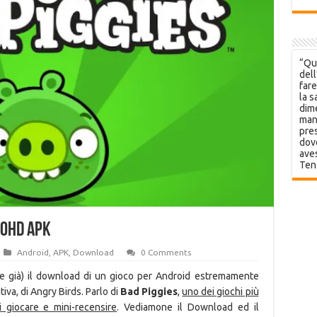
“Que
dell
fare
la s
dime
mani
pres
dov
aves
Ten
.0HD APK
Android
,
APK
,
Download
0 Comments
e già) il download di un gioco per Android estremamente
va, di Angry Birds. Parlo di
Bad Piggies
,
uno dei giochi più
i giocare e mini-recensire
. Vediamone il Download ed il