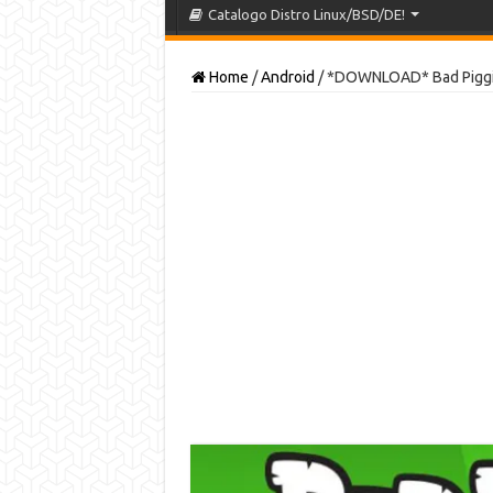
Catalogo Distro Linux/BSD/DE!
Home
/
Android
/
*DOWNLOAD* Bad Piggi