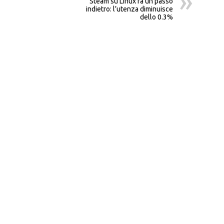
Steam su Linux fa un passo
indietro: l’utenza diminuisce
dello 0.3%