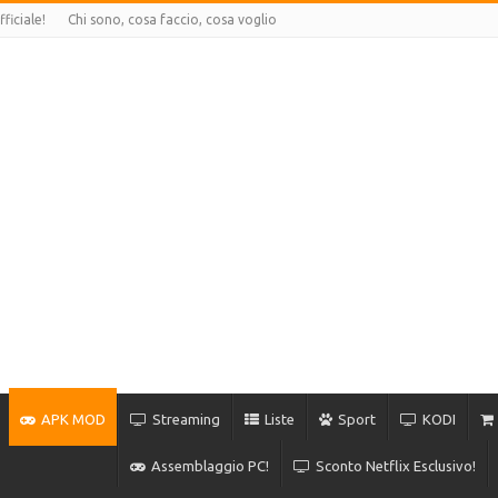
ficiale!
Chi sono, cosa faccio, cosa voglio
APK MOD
Streaming
Liste
Sport
KODI
Assemblaggio PC!
Sconto Netflix Esclusivo!