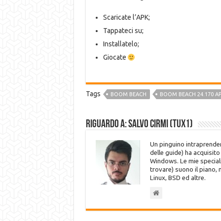
Scaricate l’APK;
Tappateci su;
Installatelo;
Giocate
Tags
BOOM BEACH
BOOM BEACH 24.170 A
Riguardo a: Salvo Cirmi (Tux1)
Un pinguino intraprenden
delle guide) ha acquisit
Windows. Le mie speciali
trovare) suono il piano,
Linux, BSD ed altre.