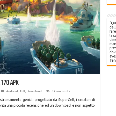
“Que
dell
fare
la s
dime
mani
pres
dov
aves
Ten
.170 APK
Android
,
APK
,
Download
0 Comments
estremamente geniali progettato da SuperCell, i creatori di
erita una piccola recensione ed un download, e non aspetto