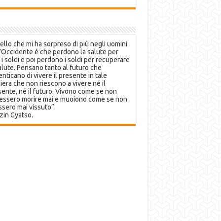
llo che mi ha sorpreso di più negli uomini
’Occidente è che perdono la salute per
 i soldi e poi perdono i soldi per recuperare
alute. Pensano tanto al futuro che
nticano di vivere il presente in tale
era che non riescono a vivere né il
ente, né il futuro. Vivono come se non
essero morire mai e muoiono come se non
sero mai vissuto”.
zin Gyatso.