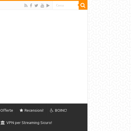
Offerte
Recensioni!
BOINC!
VPN per Streaming Sicuro!