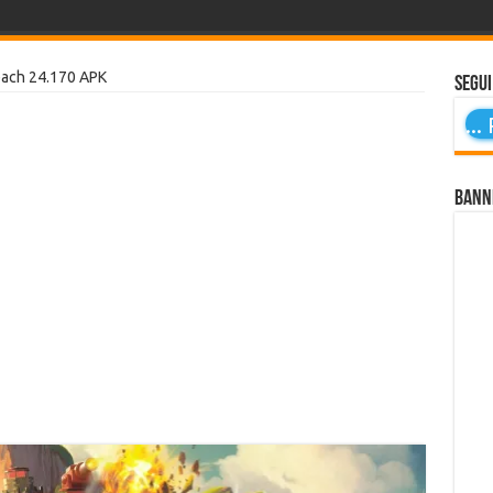
ch 24.170 APK
Segui
...
P
Bann