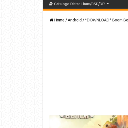
Catalogo Distro Linux/BSD/DE!
Home
/
Android
/
*DOWNLOAD* Boom Bea