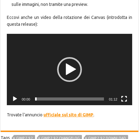
sulle immagini, non tramite una preview.
Eccovi anche un video della rotazione dei Canvas (introdotta in
questa release):
Video
Player
00:00
01:12
Trovate l’annuncio
ufficiale sul sito di GIMP
.
Tags
GIMP 2.9.2
GIMP 2.9.2 CHANGELOG
GIMP 2.9.2 DOWNLOAD