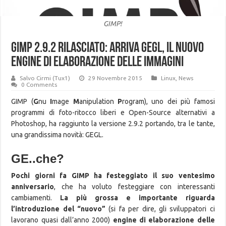
GIMP!
GIMP 2.9.2 rilasciato: arriva GEGL, il nuovo
engine di elaborazione delle immagini
Salvo Cirmi (Tux1)
29 Novembre 2015
Linux
,
News
0 Comments
GIMP (
G
nu
I
mage
M
anipulation
P
rogram), uno dei più famosi
programmi di foto-ritocco liberi e Open-Source alternativi a
Photoshop, ha raggiunto la versione 2.9.2 portando, tra le tante,
una grandissima novità: GEGL.
GE..che?
Pochi giorni fa GIMP ha festeggiato il suo ventesimo
anniversario
, che ha voluto festeggiare con interessanti
cambiamenti.
La più grossa e importante riguarda
l’introduzione del “nuovo”
(si fa per dire, gli sviluppatori ci
lavorano quasi dall’anno 2000)
engine di elaborazione delle