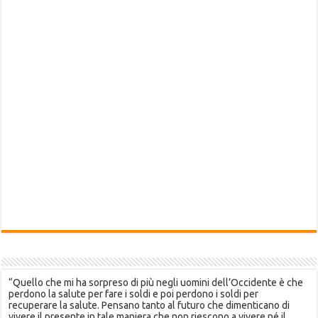
“Quello che mi ha sorpreso di più negli uomini dell’Occidente è che
perdono la salute per fare i soldi e poi perdono i soldi per
recuperare la salute. Pensano tanto al futuro che dimenticano di
vivere il presente in tale maniera che non riescono a vivere né il