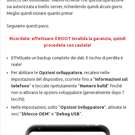
sblocco del bootloader. Xiaomi richiede che questa operazione
sia autorizzata a livello server, richiedendo quindi alcuni giorni.
Meglio quindi iniziare quanto prima!
Seguiamo questi passi.
Ricordate: effettuare il ROOT invalida la garanzia, quindi
procedete con cautela!
Effettuate un backup completo dei dati. Il rischio di perdita è
reale!
Per abilitare le
Opzioni sviluppatore
, recatevi nelle
impostazioni del dispositivo, scorrete fino a “
Informazioni sul
telefono
” e toccate ripetutamente “
Numero build
” finché
non si attivano le opzioni sviluppatore (generalmente dopo 7
tocchi);
Nelle Impostazioni, sotto “
Opzioni Sviluppatore
“, attivate le
voci “
Sblocco OEM
” e “
Debug USB
”.