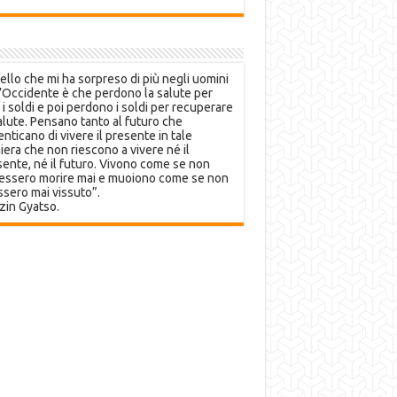
llo che mi ha sorpreso di più negli uomini
’Occidente è che perdono la salute per
 i soldi e poi perdono i soldi per recuperare
alute. Pensano tanto al futuro che
nticano di vivere il presente in tale
era che non riescono a vivere né il
ente, né il futuro. Vivono come se non
essero morire mai e muoiono come se non
sero mai vissuto”.
zin Gyatso.