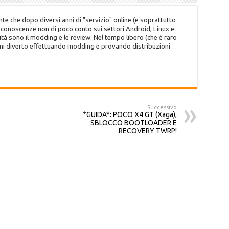
te che dopo diversi anni di "servizio" online (e soprattutto
o conoscenze non di poco conto sui settori Android, Linux e
tà sono il modding e le review. Nel tempo libero (che è raro
 mi diverto effettuando modding e provando distribuzioni
Successivo
*GUIDA*: POCO X4 GT (Xaga),
SBLOCCO BOOTLOADER E
RECOVERY TWRP!