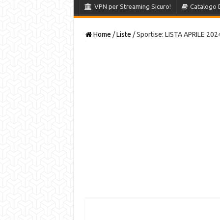
VPN per Streaming Sicuro!
Catalogo 
Home
/
Liste
/
Sportise: LISTA APRILE 202