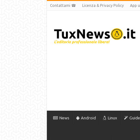
Contattami ☎
Licenza & Privacy Policy
App uf
News
Android
Linux
Guide