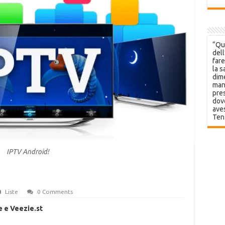
“Que
dell
fare
la s
dime
mani
pres
dov
aves
Ten
IPTV Android!
Liste
0 Comments
 e Veezie.st