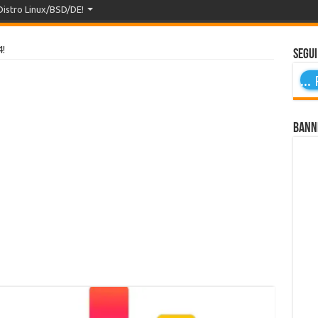
Distro Linux/BSD/DE!
4!
Segui
...
P
Bann