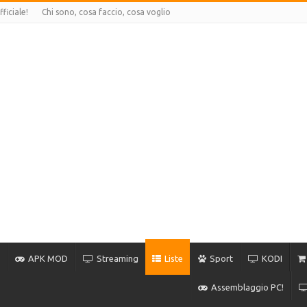
ficiale!
Chi sono, cosa faccio, cosa voglio
APK MOD
Streaming
Liste
Sport
KODI
Assemblaggio PC!