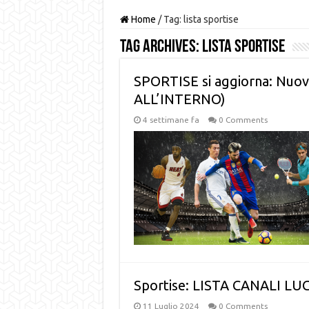
Home
/
Tag:
lista sportise
Tag Archives:
lista sportise
SPORTISE si aggiorna: Nuov
ALL’INTERNO)
4 settimane fa
0 Comments
Sportise: LISTA CANALI LU
11 Luglio 2024
0 Comments