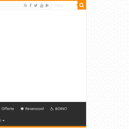
Offerte
Recensioni!
BOINC!
!