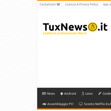
Contattami ☎
Licenza & Privacy Policy
App uf
News
Android
Linux
Guide
Assemblaggio PC!
Sconto Netflix Escl