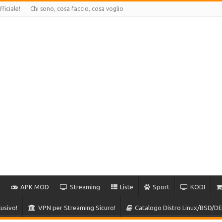
ficiale!
Chi sono, cosa faccio, cosa voglio
APK MOD
Streaming
Liste
Sport
KODI
usivo!
VPN per Streaming Sicuro!
Catalogo Distro Linux/BSD/DE