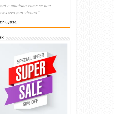
mai e muoiono come se non
avessero mai vissuto”.
zin Gyatso.
er