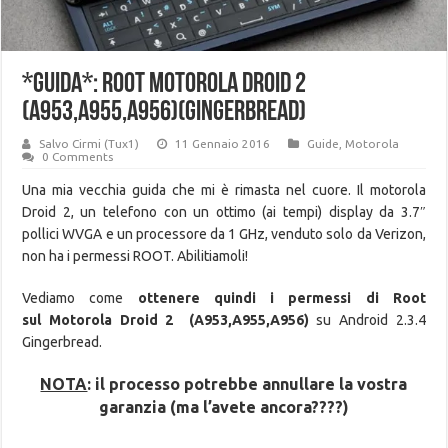
*GUIDA*: Root Motorola Droid 2
(A953,A955,A956)(Gingerbread)
Salvo Cirmi (Tux1)
11 Gennaio 2016
Guide
,
Motorola
0 Comments
Una mia vecchia guida che mi è rimasta nel cuore. Il motorola
Droid 2, un telefono con un ottimo (ai tempi) display da 3.7″
pollici WVGA e un processore da 1 GHz, venduto solo da Verizon,
non ha i permessi ROOT. Abilitiamoli!
Vediamo come
ottenere quindi i permessi di Root
sul Motorola Droid 2 (A953,A955,A956)
su Android 2.3.4
Gingerbread.
NOTA
: il processo potrebbe annullare la vostra
garanzia (ma l’avete ancora????)