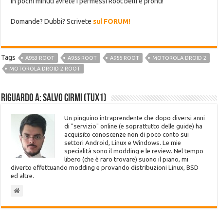
In pochi minuti avrete i permessi Root belli e pronti!
Domande? Dubbi? Scrivete
sul FORUM!
Tags
A953 ROOT
A955 ROOT
A956 ROOT
MOTOROLA DROID 2
MOTOROLA DROID 2 ROOT
Riguardo a: Salvo Cirmi (Tux1)
Un pinguino intraprendente che dopo diversi anni
di "servizio" online (e soprattutto delle guide) ha
acquisito conoscenze non di poco conto sui
settori Android, Linux e Windows. Le mie
specialità sono il modding e le review. Nel tempo
libero (che è raro trovare) suono il piano, mi
diverto effettuando modding e provando distribuzioni Linux, BSD
ed altre.