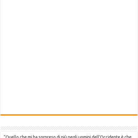
“Quello che mi ha sorpreso di più negli uomini dell’Occidente è che