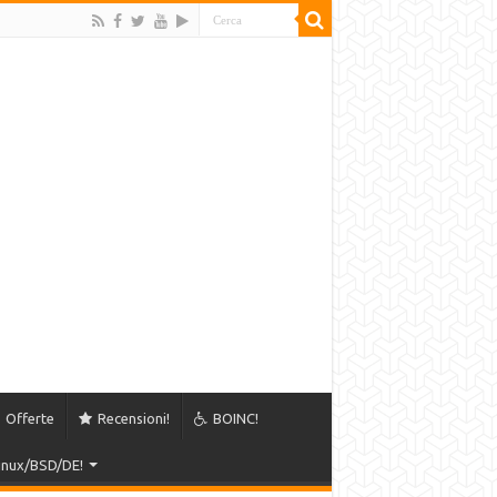
Offerte
Recensioni!
BOINC!
Linux/BSD/DE!