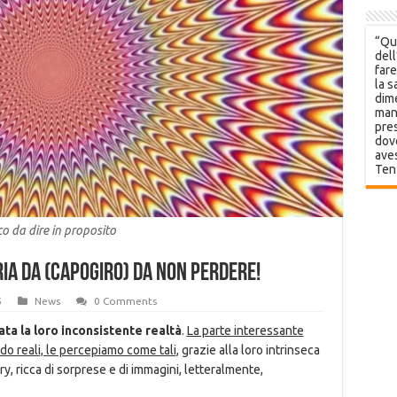
“Que
dell
fare
la s
dime
mani
pres
dov
aves
Ten
o da dire in proposito
ria da (capogiro) da non perdere!
5
News
0 Comments
data la loro inconsistente realtà
.
La parte interessante
do reali, le percepiamo come tali
, grazie alla loro intrinseca
ry, ricca di sorprese e di immagini, letteralmente,