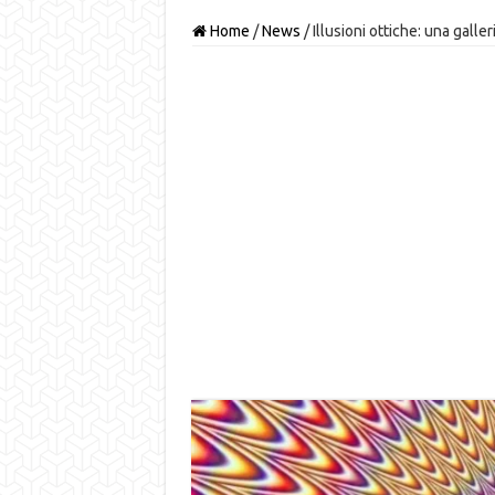
Home
/
News
/
Illusioni ottiche: una galle