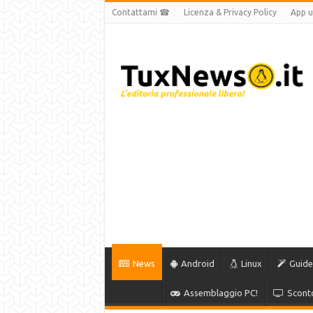
Contattami ☎
Licenza & Privacy Policy
App uf
News
Android
Linux
Guide
Assemblaggio PC!
Sconto