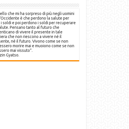
llo che mi ha sorpreso di più negli uomini
’Occidente è che perdono la salute per
 i soldi e poi perdono i soldi per recuperare
alute. Pensano tanto al futuro che
nticano di vivere il presente in tale
era che non riescono a vivere né il
ente, né il futuro. Vivono come se non
essero morire mai e muoiono come se non
sero mai vissuto”.
zin Gyatso.