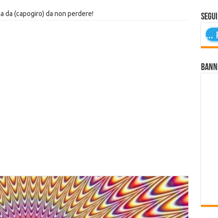
ria da (capogiro) da non perdere!
Segui
...
P
Bann