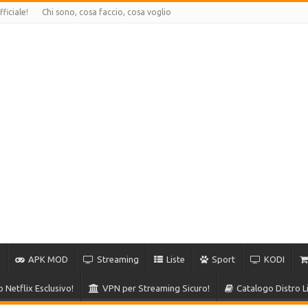
ficiale!
Chi sono, cosa faccio, cosa voglio
APK MOD
Streaming
Liste
Sport
KODI
 Netflix Esclusivo!
VPN per Streaming Sicuro!
Catalogo Distro 