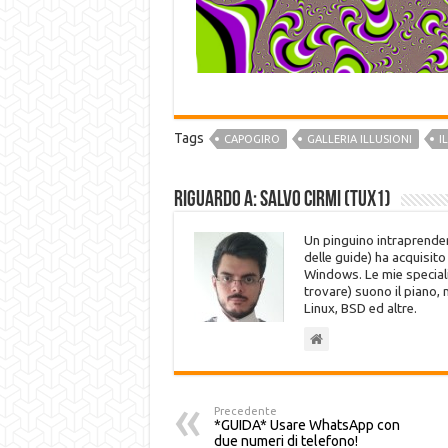
Tags
CAPOGIRO
GALLERIA ILLUSIONI
I
Riguardo a: Salvo Cirmi (Tux1)
Un pinguino intraprenden
delle guide) ha acquisit
Windows. Le mie speciali
trovare) suono il piano,
Linux, BSD ed altre.
Precedente
*GUIDA* Usare WhatsApp con
due numeri di telefono!