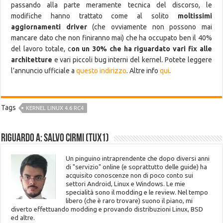
passando alla parte meramente tecnica del discorso, le
modifiche hanno trattato come al solito
moltissimi
aggiornamenti driver
(che ovviamente non possono mai
mancare dato che non finiranno mai) che ha occupato ben il 40%
del lavoro totale, c
on un 30% che ha riguardato vari fix alle
architetture
e vari piccoli bug interni del kernel. Potete leggere
l’annuncio ufficiale a
questo indirizzo
. Altre info
qui
.
Tags
KERNEL LINUX 4.6 RC4
Riguardo a: Salvo Cirmi (Tux1)
Un pinguino intraprendente che dopo diversi anni
di "servizio" online (e soprattutto delle guide) ha
acquisito conoscenze non di poco conto sui
settori Android, Linux e Windows. Le mie
specialità sono il modding e le review. Nel tempo
libero (che è raro trovare) suono il piano, mi
diverto effettuando modding e provando distribuzioni Linux, BSD
ed altre.