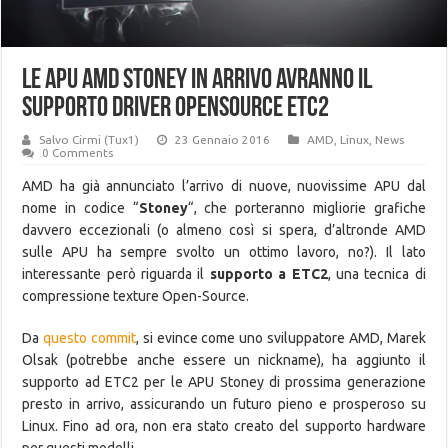
Le APU AMD Stoney in arrivo avranno il
supporto driver OpenSource ETC2
Salvo Cirmi (Tux1)
23 Gennaio 2016
AMD
,
Linux
,
News
0 Comments
AMD ha già annunciato l’arrivo di nuove, nuovissime APU dal
nome in codice “
Stoney
“, che porteranno migliorie grafiche
davvero eccezionali (o almeno così si spera, d’altronde AMD
sulle APU ha sempre svolto un ottimo lavoro, no?). Il lato
interessante però riguarda il
supporto a ETC2
, una tecnica di
compressione texture Open-Source.
Da
questo commit
, si evince come uno sviluppatore AMD, Marek
Olsak (potrebbe anche essere un nickname), ha aggiunto il
supporto ad ETC2 per le APU Stoney di prossima generazione
presto in arrivo, assicurando un futuro pieno e prosperoso su
Linux. Fino ad ora, non era stato creato del supporto hardware
per questi modelli.