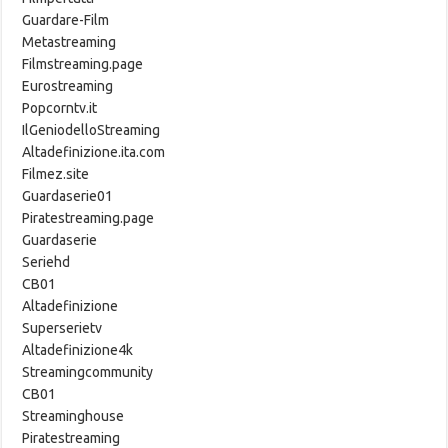
Guardare-Film
Metastreaming
Filmstreaming.page
Eurostreaming
Popcorntv.it
IlGeniodelloStreaming
Altadefinizione.ita.com
Filmez.site
Guardaserie01
Piratestreaming.page
Guardaserie
Seriehd
CB01
Altadefinizione
Superserietv
Altadefinizione4k
Streamingcommunity
CB01
Streaminghouse
Piratestreaming