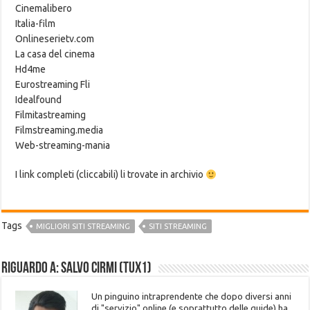
Cinemalibero
Italia-film
Onlineserietv.com
La casa del cinema
Hd4me
Eurostreaming Fli
Idealfound
Filmitastreaming
Filmstreaming.media
Web-streaming-mania
I link completi (cliccabili) li trovate in archivio
Tags
MIGLIORI SITI STREAMING
SITI STREAMING
Riguardo a: Salvo Cirmi (Tux1)
Un pinguino intraprendente che dopo diversi anni
di "servizio" online (e soprattutto delle guide) ha