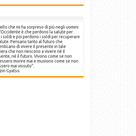
llo che mi ha sorpreso di più negli uomini
’Occidente è che perdono la salute per
 i soldi e poi perdono i soldi per recuperare
alute. Pensano tanto al futuro che
nticano di vivere il presente in tale
era che non riescono a vivere né il
ente, né il futuro. Vivono come se non
essero morire mai e muoiono come se non
sero mai vissuto”.
zin Gyatso.