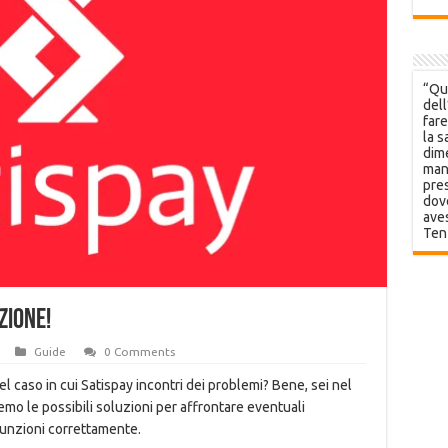
“Que
dell
fare
la s
dime
mani
pres
dov
aves
Ten
ZIONE!
Guide
0 Comments
l caso in cui Satispay incontri dei problemi? Bene, sei nel
emo le possibili soluzioni per affrontare eventuali
funzioni correttamente.