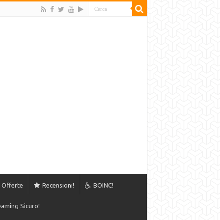
Offerte
Recensioni!
BOINC!
aming Sicuro!