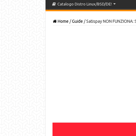
Catalogo Distro Linux/BSD/DE!
Home
/
Guide
/
Satispay NON FUNZIONA: