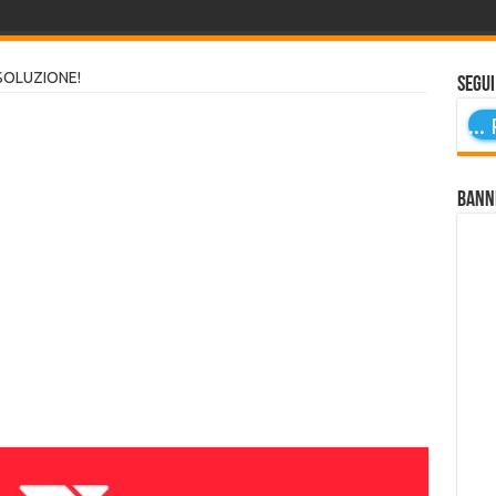
 SOLUZIONE!
Segui
...
P
Bann