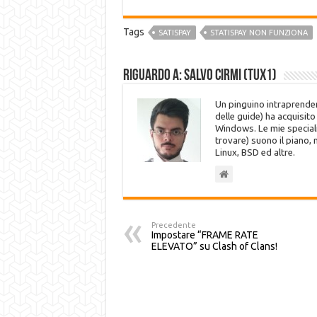
Tags
SATISPAY
STATISPAY NON FUNZIONA
Riguardo a: Salvo Cirmi (Tux1)
Un pinguino intraprenden
delle guide) ha acquisit
Windows. Le mie speciali
trovare) suono il piano,
Linux, BSD ed altre.
Precedente
Impostare “FRAME RATE
ELEVATO” su Clash of Clans!