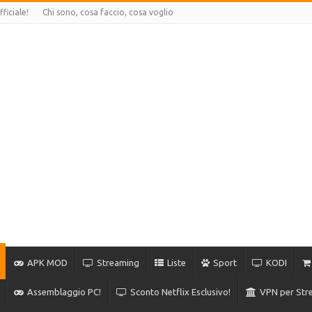
ficiale!
Chi sono, cosa faccio, cosa voglio
APK MOD
Streaming
Liste
Sport
KODI
Assemblaggio PC!
Sconto Netflix Esclusivo!
VPN per Stre