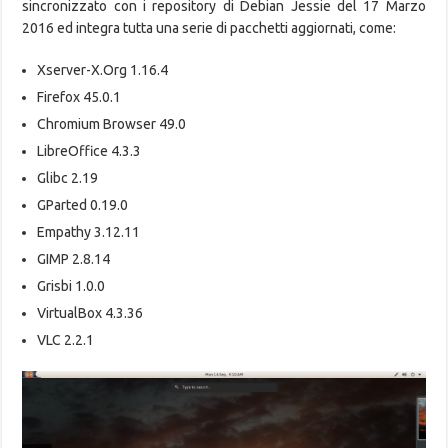
sincronizzato con i repository di Debian Jessie del 17 Marzo
2016 ed integra tutta una serie di pacchetti aggiornati, come:
Xserver-X.Org 1.16.4
Firefox 45.0.1
Chromium Browser 49.0
LibreOffice 4.3.3
Glibc 2.19
GParted 0.19.0
Empathy 3.12.11
GIMP 2.8.14
Grisbi 1.0.0
VirtualBox 4.3.36
VLC 2.2.1