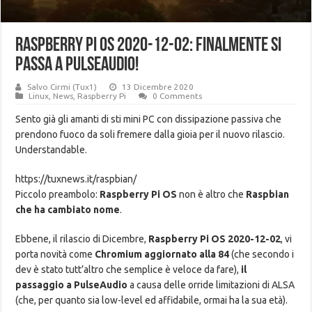
Raspberry Pi OS 2020-12-02: finalmente si
passa a PulseAudio!
Salvo Cirmi (Tux1)
13 Dicembre 2020
Linux
,
News
,
Raspberry Pi
0 Comments
Sento già gli amanti di sti mini PC con dissipazione passiva che
prendono fuoco da soli fremere dalla gioia per il nuovo rilascio.
Understandable.
https://tuxnews.it/raspbian/
Piccolo preambolo:
Raspberry Pi OS
non è altro che
Raspbian
che ha cambiato nome
.
Ebbene, il rilascio di Dicembre,
Raspberry Pi OS 2020-12-02
, vi
porta novità come
Chromium aggiornato alla 84
(che secondo i
dev è stato tutt’altro che semplice è veloce da fare),
il
passaggio a PulseAudio
a causa delle orride limitazioni di ALSA
(che, per quanto sia low-level ed affidabile, ormai ha la sua età).