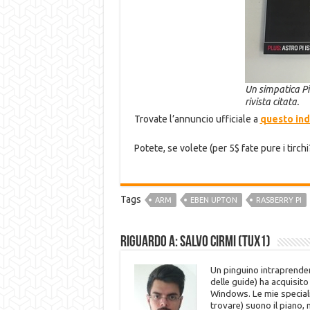
Un simpatica Pi
rivista citata.
Trovate l’annuncio ufficiale a
questo ind
Potete, se volete (per 5$ fate pure i tirch
Tags
ARM
EBEN UPTON
RASBERRY PI
Riguardo a: Salvo Cirmi (Tux1)
Un pinguino intraprenden
delle guide) ha acquisit
Windows. Le mie speciali
trovare) suono il piano,