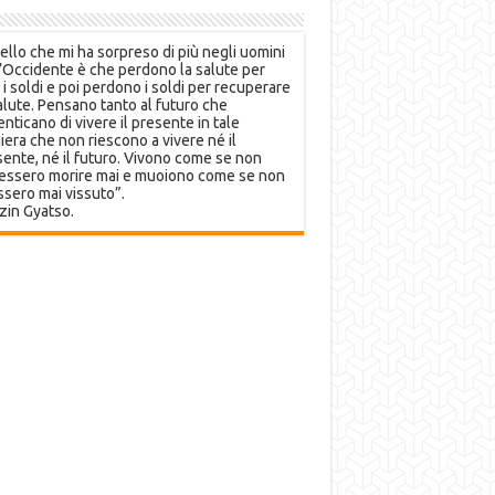
llo che mi ha sorpreso di più negli uomini
’Occidente è che perdono la salute per
 i soldi e poi perdono i soldi per recuperare
alute. Pensano tanto al futuro che
nticano di vivere il presente in tale
era che non riescono a vivere né il
ente, né il futuro. Vivono come se non
essero morire mai e muoiono come se non
sero mai vissuto”.
zin Gyatso.