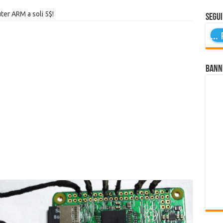
er ARM a soli 5$!
Segui
...
P
Bann