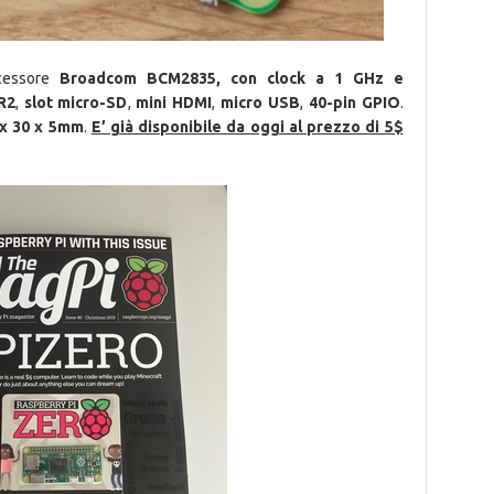
ocessore
Broadcom BCM2835, con clock a 1 GHz e
R2
,
slot micro-SD
,
mini HDMI
,
micro USB
,
40-pin GPIO
.
 x 30 x 5mm
.
E’ già disponibile da oggi al prezzo di 5$