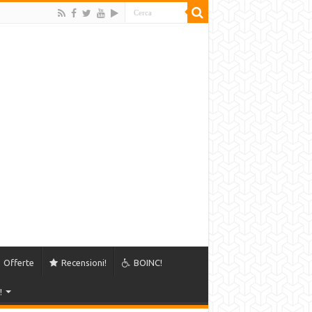
Offerte
Recensioni!
BOINC!
!