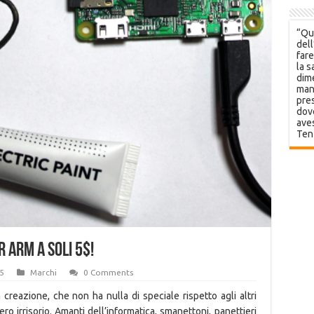
“Que
dell
fare
la s
dime
mani
pres
dov
aves
Ten
 ARM a soli 5$!
5
Marchi
0 Comments
reazione, che non ha nulla di speciale rispetto agli altri
ro irrisorio. Amanti dell’informatica, smanettoni, panettieri