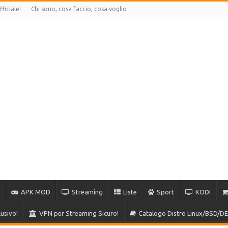
ficiale!
Chi sono, cosa faccio, cosa voglio
APK MOD
Streaming
Liste
Sport
KODI
usivo!
VPN per Streaming Sicuro!
Catalogo Distro Linux/BSD/DE