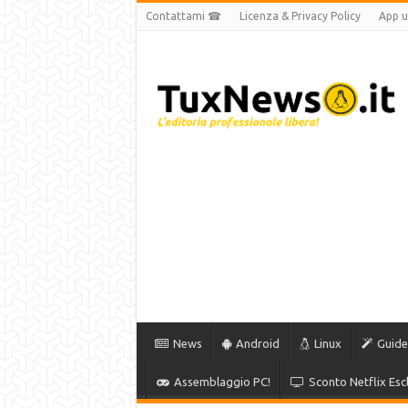
Contattami ☎
Licenza & Privacy Policy
App uf
News
Android
Linux
Guide
Assemblaggio PC!
Sconto Netflix Escl