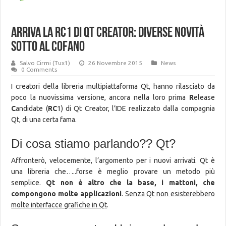
Arriva la RC1 di Qt Creator: diverse novità
sotto al cofano
Salvo Cirmi (Tux1)
26 Novembre 2015
News
0 Comments
I creatori della libreria multipiattaforma Qt, hanno rilasciato da
poco la nuovissima versione, ancora nella loro prima
R
elease
C
andidate (
RC
1) di Qt Creator, l’IDE realizzato dalla compagnia
Qt, di una certa fama.
Di cosa stiamo parlando?? Qt?
Affronterò, velocemente, l’argomento per i nuovi arrivati. Qt è
una libreria che…..forse è meglio provare un metodo più
semplice.
Qt non è altro che la base, i mattoni, che
compongono molte applicazioni
.
Senza Qt non esisterebbero
molte interfacce grafiche in Qt
.