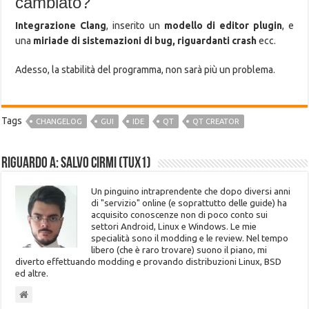
cambiato?
Integrazione Clang
, inserito un
modello di editor plugin
, e
una
miriade di sistemazioni di bug, riguardanti crash
ecc.
Adesso, la stabilità del programma, non sarà più un problema.
Tags
CHANGELOG
GUI
IDE
QT
QT CREATOR
Riguardo a: Salvo Cirmi (Tux1)
Un pinguino intraprendente che dopo diversi anni
di "servizio" online (e soprattutto delle guide) ha
acquisito conoscenze non di poco conto sui
settori Android, Linux e Windows. Le mie
specialità sono il modding e le review. Nel tempo
libero (che è raro trovare) suono il piano, mi
diverto effettuando modding e provando distribuzioni Linux, BSD
ed altre.