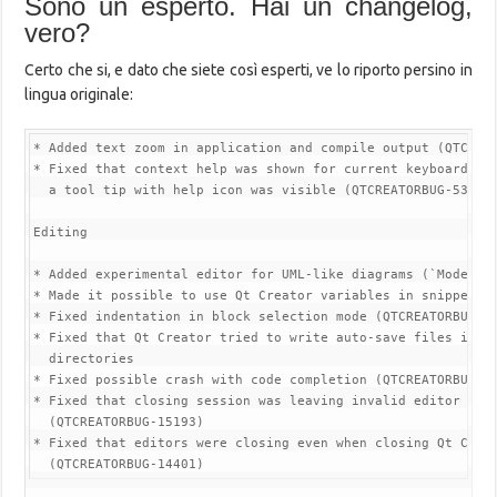
Sono un esperto. Hai un changelog,
vero?
Certo che si, e dato che siete così esperti, ve lo riporto persino in
lingua originale:
* Added text zoom in application and compile output (QTCREAT
* Fixed that context help was shown for current keyboard foc
  a tool tip with help icon was visible (QTCREATORBUG-5345)

Editing

* Added experimental editor for UML-like diagrams (`ModelEdi
* Made it possible to use Qt Creator variables in snippets

* Fixed indentation in block selection mode (QTCREATORBUG-12
* Fixed that Qt Creator tried to write auto-save files in re
  directories

* Fixed possible crash with code completion (QTCREATORBUG-14
* Fixed that closing session was leaving invalid editor wind
  (QTCREATORBUG-15193)

* Fixed that editors were closing even when closing Qt Creat