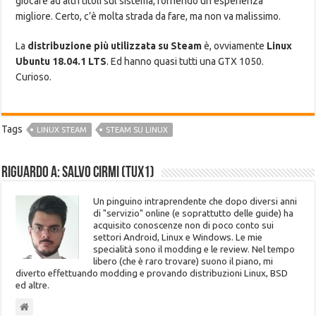
giocare ad altri titoli sul sistema, fornendo un esperienza
migliore. Certo, c’è molta strada da fare, ma non va malissimo.
La
distribuzione più utilizzata su Steam
è, ovviamente
Linux
Ubuntu 18.04.1 LTS
. Ed hanno quasi tutti una GTX 1050.
Curioso.
Tags
LINUX STEAM
STEAM SU LINUX
Riguardo a: Salvo Cirmi (Tux1)
Un pinguino intraprendente che dopo diversi anni
di "servizio" online (e soprattutto delle guide) ha
acquisito conoscenze non di poco conto sui
settori Android, Linux e Windows. Le mie
specialità sono il modding e le review. Nel tempo
libero (che è raro trovare) suono il piano, mi
diverto effettuando modding e provando distribuzioni Linux, BSD
ed altre.