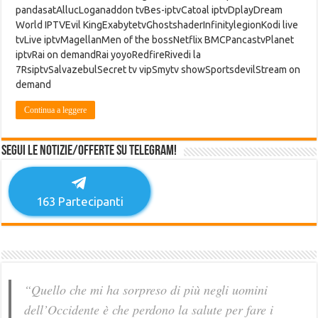
pandasatAllucLoganaddon tvBes-iptvCatoal iptvDplayDream
World IPTVEvil KingExabytetvGhostshaderInfinitylegionKodi live
tvLive iptvMagellanMen of the bossNetflix BMCPancastvPlanet
iptvRai on demandRai yoyoRedfireRivedi la
7RsiptvSalvazebulSecret tv vipSmytv showSportsdevilStream on
demand
Continua a leggere
Segui le notizie/offerte su Telegram!
163
Partecipanti
“Quello che mi ha sorpreso di più negli uomini
dell’Occidente è che perdono la salute per fare i