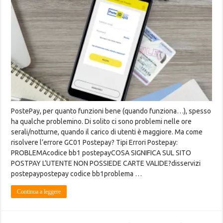
PostePay, per quanto funzioni bene (quando funziona…), spesso
ha qualche problemino. Di solito ci sono problemi nelle ore
serali/notturne, quando il carico di utenti è maggiore. Ma come
risolvere l’errore GC01 Postepay? Tipi Errori Postepay:
PROBLEMAcodice bb1 postepayCOSA SIGNIFICA SUL SITO
POSTPAY L’UTENTE NON POSSIEDE CARTE VALIDE?disservizi
postepaypostepay codice bb1problema …
Continua a leggere