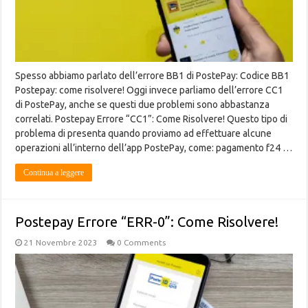
Spesso abbiamo parlato dell’errore BB1 di PostePay: Codice BB1
Postepay: come risolvere! Oggi invece parliamo dell’errore CC1
di PostePay, anche se questi due problemi sono abbastanza
correlati. Postepay Errore “CC1”: Come Risolvere! Questo tipo di
problema di presenta quando proviamo ad effettuare alcune
operazioni all’interno dell’app PostePay, come: pagamento f24 …
Continua a leggere
Postepay Errore “ERR-0”: Come Risolvere!
21 Novembre 2023
0 Comments