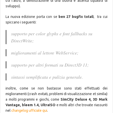
tra l’altro, a dimostrazione di una buona e attenta squadra di
sviluppo).
La nuova edizione porta con se
ben 27 bugfix totali
, tra cui
spiccano i seguenti:
supporto per color glyphs e font fallbacks su
DirectWrite;
miglioramenti al lettore WebService;
supporto per altri formati su Direct3D 11;
sintassi semplificata e pulizia generale.
inoltre, come se non bastasse sono stati effettuati dei
miglioramenti (crash evitati, problemi di visualizzazione et similia)
a molti programmi e giochi, come
SimCity Deluxe 4, 3D Mark
Vantage, bleem 1.4, UltraISO
e molti altri che trovate riassunti
nel
changelog ufficiale qui
.