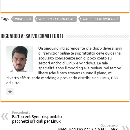
Tags
WINE 1.9.4
WINE 1.9.4 CHANGELOG
WINE 1.9.4 DOWNLOAD
Riguardo a: Salvo Cirmi (Tux1)
Un pinguino intraprendente che dopo diversi anni
di "servizio" online (e soprattutto delle guide) ha
acquisito conoscenze non di poco conto sui
settori Android, Linux e Windows. Le mie
specialità sono il modding e le review. Nel tempo
libero (che è raro trovare) suono il piano, mi
diverto effettuando modding e provando distribuzioni Linux, BSD
ed altre.
Precedente
BitTorrent Sync: disponibili i
pacchetti ufficiali per Linux
Successivo
FINAL FANTASY VI 2.1.6 FULL APK