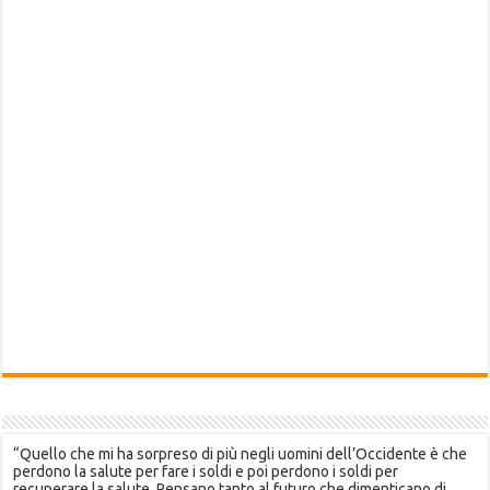
“Quello che mi ha sorpreso di più negli uomini dell’Occidente è che
perdono la salute per fare i soldi e poi perdono i soldi per
recuperare la salute. Pensano tanto al futuro che dimenticano di