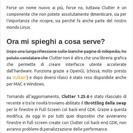
Forse un nome nuovo ai più, forse no, tuttavia Clutter è un
componente che non potete assolutamente dimenticare, sia per
l’importanza che ricopre, sia perché fa anche parte del nostro
mondo Linux.
Ora mi spieghi a cosa serve?
Dopo una lunga riflessione sulle bianche pagine di Wikipedia, ho
potuto constatare che
Clutter non è altro che una libreria grafica
che permette di creare interfacce utente accelerate
dall’hardware. Funziona grazie a OpenGL (chissà, molto presto
su
Vulkan?
) e dopo diversi rilasci è stato reso disponibile anche
per MAC e Windows.
Tornando all’aggiornamento,
Clutter 1.25.6
è stato rilasciato di
recente e tra le novità troviamo abilitato il
throttling della swap
per le finestre in Full-Screen col back-end GDK. Grazie a questa
modifica, da oggi in poi tutti quei dispositivi che avvieranno
finestre in full-screen create con Clutter col back-end GDK, non
avranno problemi di penalizzazione delle performance.