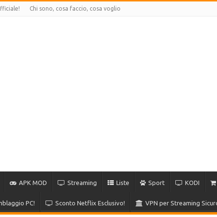
ficiale!
Chi sono, cosa faccio, cosa voglio
APK MOD
Streaming
Liste
Sport
KODI
blaggio PC!
Sconto Netflix Esclusivo!
VPN per Streaming Sicur