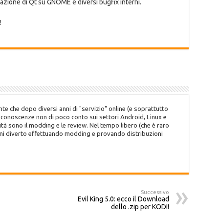
azione di Qt su GNOME e diversi bugfix interni.
!
te che dopo diversi anni di "servizio" online (e soprattutto
o conoscenze non di poco conto sui settori Android, Linux e
tà sono il modding e le review. Nel tempo libero (che è raro
 mi diverto effettuando modding e provando distribuzioni
Successivo
Evil King 5.0: ecco il Download
dello .zip per KODI!