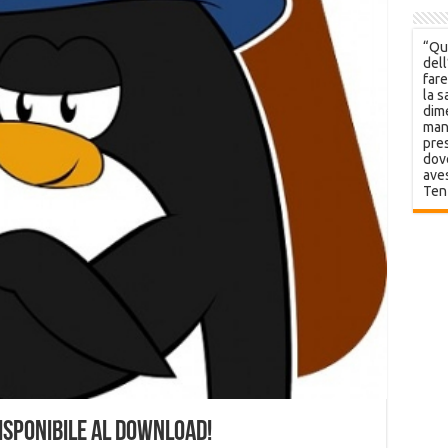
“Que
dell
fare
la s
dime
mani
pres
dov
aves
Ten
isponibile al Download!