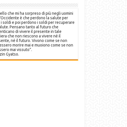
llo che mi ha sorpreso di più negli uomini
’Occidente è che perdono la salute per
 i soldi e poi perdono i soldi per recuperare
alute. Pensano tanto al futuro che
nticano di vivere il presente in tale
era che non riescono a vivere né il
ente, né il futuro. Vivono come se non
essero morire mai e muoiono come se non
sero mai vissuto”.
zin Gyatso.