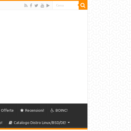
Offerte
Recensioni!
BOINC!
o!
Catalogo Distro Linux/BSD/DE!