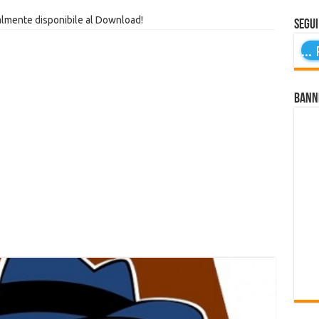
almente disponibile al Download!
Segui
...
P
Bann