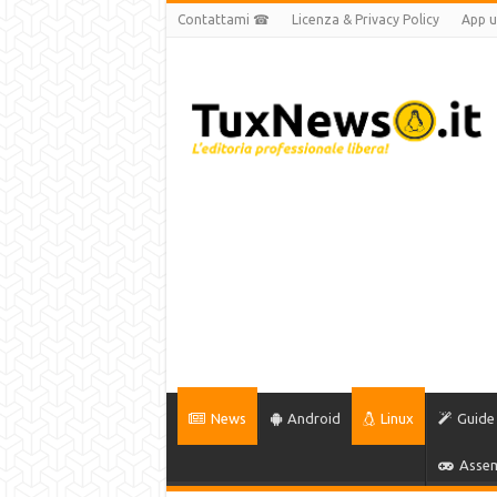
Contattami ☎
Licenza & Privacy Policy
App uf
News
Android
Linux
Guide
Assem