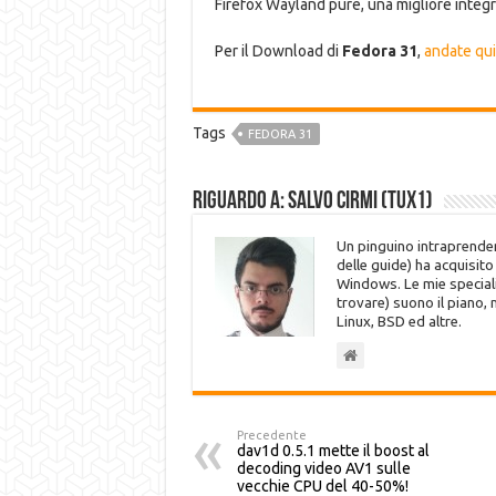
Firefox Wayland pure, una migliore integr
Per il Download di
Fedora 31
,
andate qui
Tags
FEDORA 31
Riguardo a: Salvo Cirmi (Tux1)
Un pinguino intraprenden
delle guide) ha acquisit
Windows. Le mie speciali
trovare) suono il piano,
Linux, BSD ed altre.
Precedente
dav1d 0.5.1 mette il boost al
decoding video AV1 sulle
vecchie CPU del 40-50%!